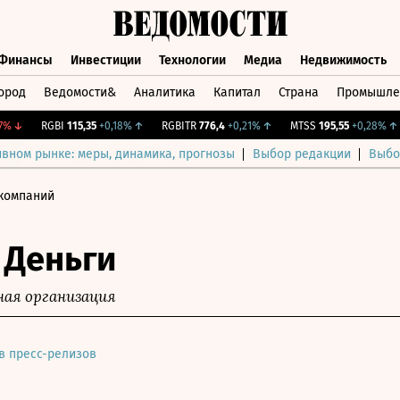
Финансы
Инвестиции
Технологии
Медиа
Недвижимость
ород
Ведомости&
Аналитика
Капитал
Страна
Промышле
а
Финансы
Инвестиции
Технологии
Медиа
Недвижимос
↓
RGBI
115,35
+0,18%
↑
RGBITR
776,4
+0,21%
↑
MTSS
195,55
+0,28%
↑
ивном рынке: меры, динамика, прогнозы
Выбор редакции
Выбо
 компаний
 Деньги
ая организация
в пресс-релизов