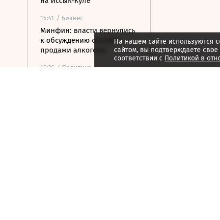
на Иссык-Куле
15:41
/ Бизнес
Минфин: власти вернулись
к обсуждению онлайн-
На нашем сайте используются c
продажи алкоголя
сайтом, вы подтверждаете свое
соответствии с
Политикой в отн
15:36
/ Политика
МИД Азербайджана: Баку
готов поставлять газ на
Украину
15:32
/ Финансы
Банк России поднял
официальный курс
доллара выше 81 рубля
15:23
/ Бизнес
Путин постановил создать
в Якутии и Смоленской
области алмазный кластер
15:21
/ Политика