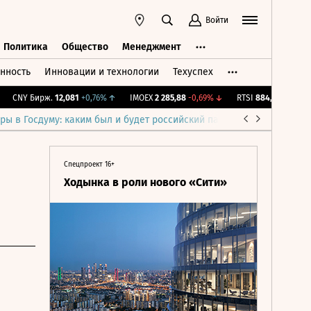
Войти
Политика
Общество
Менеджмент
нность
Инновации и технологии
Техуспех
ть
Политика
Общество
Менеджмент
CNY Бирж.
12,081
+0,76%
↑
IMOEX
2 285,88
-0,69%
↓
RTSI
884,56
-1,27%
↓
ры в Госдуму: каким был и будет российский парламент
Война н
Спецпроект 16+
Ходынка в роли нового «Сити»