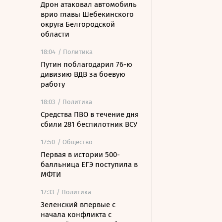
Дрон атаковал автомобиль
врио главы Шебекинского
округа Белгородской
области
18:04
/ Политика
Путин поблагодарил 76-ю
дивизию ВДВ за боевую
работу
18:03
/ Политика
Средства ПВО в течение дня
сбили 281 беспилотник ВСУ
17:50
/ Общество
Первая в истории 500-
балльница ЕГЭ поступила в
МФТИ
17:33
/ Политика
Зеленский впервые с
начала конфликта с