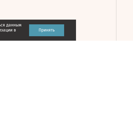
ься данным
Принять
изации в