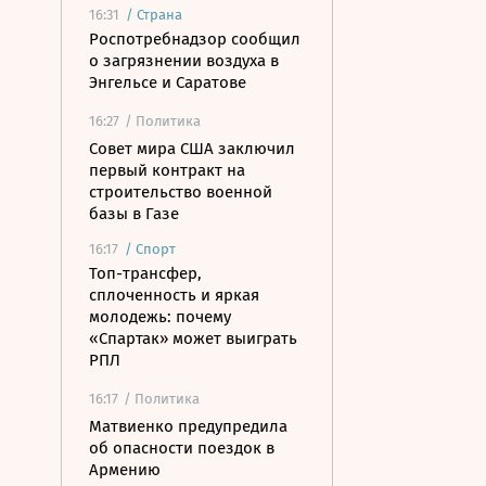
16:31
/
Страна
Роспотребнадзор сообщил
о загрязнении воздуха в
Энгельсе и Саратове
16:27
/ Политика
Совет мира США заключил
первый контракт на
строительство военной
базы в Газе
16:17
/
Спорт
Топ-трансфер,
сплоченность и яркая
молодежь: почему
«Спартак» может выиграть
РПЛ
16:17
/ Политика
Матвиенко предупредила
об опасности поездок в
Армению