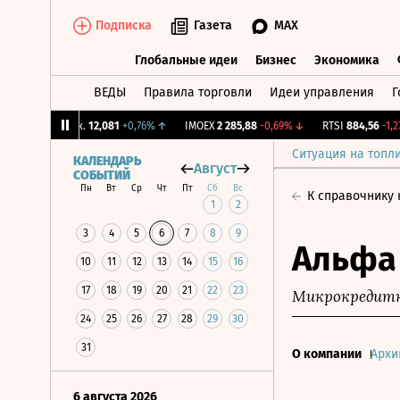
Подписка
Газета
MAX
Глобальные идеи
Бизнес
Экономика
ВЕДЫ
Правила торговли
Идеи управления
Г
Глобальные идеи
Бизнес
Экономик
CNY Бирж.
12,081
+0,76%
↑
IMOEX
2 285,88
-0,69%
↓
RTSI
884,56
-1,27%
Ситуация на топл
КАЛЕНДАРЬ
Август
СОБЫТИЙ
Пн
Вт
Ср
Чт
Пт
Сб
Вс
К справочнику
1
2
3
4
5
6
7
8
9
Альфа
10
11
12
13
14
15
16
17
18
19
20
21
22
23
Микрокредитн
24
25
26
27
28
29
30
31
О компании
Архи
6 августа 2026