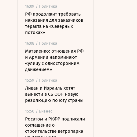
16:09
/ Политика
РФ продолжит требовать
наказания для заказчиков
теракта на «Северных
потоках»
16:08
/ Политика
Матвиенко: отношения РФ
и Армении напоминают
«улицу с односторонним
движением»
15:59
/ Политика
Ливан и Израиль хотят
вынести в СБ ООН новую
резолюцию по югу страны
15:50
/ Бизнес
Росатом и РКФР подписали
соглашение о
строительстве ветропарка