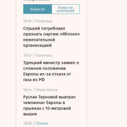
Новости
Новости
компаний
19:19
/ Политика
Слуцкий потребовал
признать партию «Яблоко»
нежелательной
организацией
19:10
/ Политика
Турецкий министр заявил о
сложном положении
Европы из-за отказа от
газа из РФ
18:44
/ Стиль жизни
Руслан Терновой выиграл
чемпионат Европы в
прыжках с 10-метровой
вышки
18:28
/
Страна