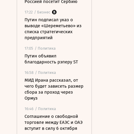
Россией посетит Сербию
17:22
/ Бизнес
Путин подписал указ о
выводе «Шереметьево» из
списка стратегических
предприятий
17:05
/ Политика
Путин объявил
благодарность рэперу ST
16:58
/ Политика
МИД Ирана рассказал, от
чего будет зависеть размер
сбора за проход через
Ормуз
16:46
/ Политика
Соглашение о свободной
торговле между ЕАЭС и ОАЭ
вступит в силу 6 октября