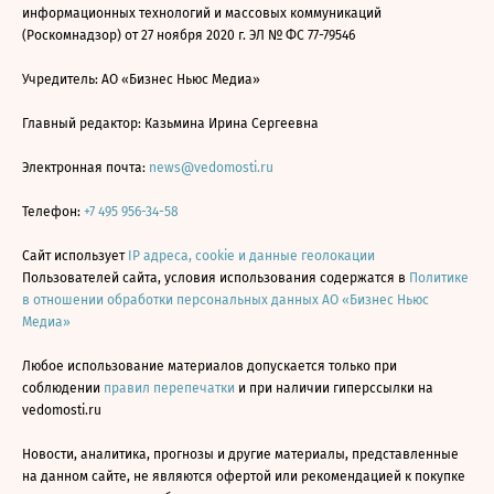
информационных технологий и массовых коммуникаций
(Роскомнадзор) от 27 ноября 2020 г. ЭЛ № ФС 77-79546
Учредитель: АО «Бизнес Ньюс Медиа»
Главный редактор: Казьмина Ирина Сергеевна
Электронная почта:
news@vedomosti.ru
Телефон:
+7 495 956-34-58
Сайт использует
IP адреса, cookie и данные геолокации
Пользователей сайта, условия использования содержатся в
Политике
в отношении обработки персональных данных АО «Бизнес Ньюс
Медиа»
Любое использование материалов допускается только при
соблюдении
правил перепечатки
и при наличии гиперссылки на
vedomosti.ru
Новости, аналитика, прогнозы и другие материалы, представленные
на данном сайте, не являются офертой или рекомендацией к покупке