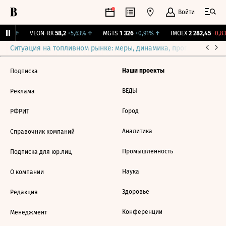
Войти
,62%
↑
VEON-RX
58,2
+5,63%
↑
MGTS
1 326
+0,91%
↑
IMOEX
2 282,45
-0,8
Ситуация на топливном рынке: меры, динамика, прогнозы
Выб
Наши проекты
Подписка
ВЕДЫ
Реклама
Город
РФРИТ
Аналитика
Справочник компаний
Промышленность
Подписка для юр.лиц
Наука
О компании
Здоровье
Редакция
Конференции
Менеджмент