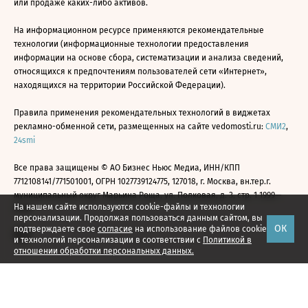
или продаже каких-либо активов.
На информационном ресурсе применяются рекомендательные
технологии (информационные технологии предоставления
информации на основе сбора, систематизации и анализа сведений,
относящихся к предпочтениям пользователей сети «Интернет»,
находящихся на территории Российской Федерации).
Правила применения рекомендательных технологий в виджетах
рекламно-обменной сети, размещенных на сайте vedomosti.ru:
СМИ2
,
24smi
Все права защищены © АО Бизнес Ньюс Медиа, ИНН/КПП
7712108141/771501001, ОГРН 1027739124775, 127018, г. Москва, вн.тер.г.
муниципальный округ Марьина Роща, ул. Полковая, д. 3, стр. 1 1999—
На нашем сайте используются cookie-файлы и технологии
2026
персонализации. Продолжая пользоваться данным сайтом, вы
ОК
подтверждаете свое
согласие
на использование файлов cookie
и технологий персонализации в соответствии с
Политикой в
отношении обработки персональных данных.