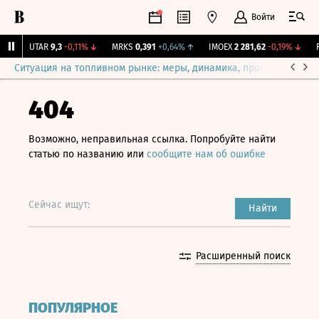
Войти
↑
UTAR
9,3
-0,11%
↓
MRKS
0,391
+0,64%
↑
IMOEX
2 281,62
-0,19%
↓
RT
Ситуация на топливном рынке: меры, динамика, прогнозы
Выб
404
Возможно, неправильная ссылка. Попробуйте найти
статью по названию или
сообщите нам об ошибке
Сейчас ищут:
Найти
Расширенный поиск
ПОПУЛЯРНОЕ