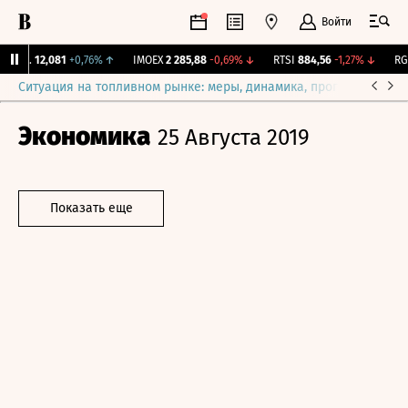
Войти
Бирж.
12,081
+0,76%
↑
IMOEX
2 285,88
-0,69%
↓
RTSI
884,56
-1,27%
↓
RGB
Ситуация на топливном рынке: меры, динамика, прогнозы
Выб
Экономика
25 Августа 2019
Показать еще