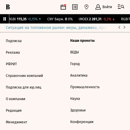
Войти
↓
RGBI
115,35
+0,15%
↑
CNY Бирж.
0
0%
IMOEX
2 281,31
-0,2%
↓
RGBIT
Ситуация на топливном рынке: меры, динамика, прогнозы
Выб
Наши проекты
Подписка
ВЕДЫ
Реклама
Город
РФРИТ
Аналитика
Справочник компаний
Промышленность
Подписка для юр.лиц
Наука
О компании
Здоровье
Редакция
Конференции
Менеджмент