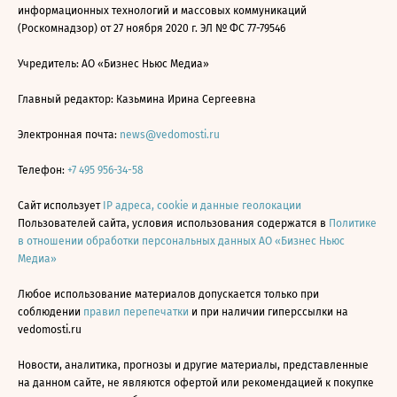
информационных технологий и массовых коммуникаций
(Роскомнадзор) от 27 ноября 2020 г. ЭЛ № ФС 77-79546
Учредитель: АО «Бизнес Ньюс Медиа»
Главный редактор: Казьмина Ирина Сергеевна
Электронная почта:
news@vedomosti.ru
Телефон:
+7 495 956-34-58
Сайт использует
IP адреса, cookie и данные геолокации
Пользователей сайта, условия использования содержатся в
Политике
в отношении обработки персональных данных АО «Бизнес Ньюс
Медиа»
Любое использование материалов допускается только при
соблюдении
правил перепечатки
и при наличии гиперссылки на
vedomosti.ru
Новости, аналитика, прогнозы и другие материалы, представленные
на данном сайте, не являются офертой или рекомендацией к покупке