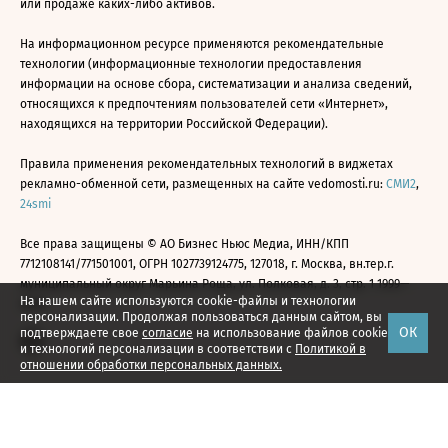
или продаже каких-либо активов.
На информационном ресурсе применяются рекомендательные
технологии (информационные технологии предоставления
информации на основе сбора, систематизации и анализа сведений,
относящихся к предпочтениям пользователей сети «Интернет»,
находящихся на территории Российской Федерации).
Правила применения рекомендательных технологий в виджетах
рекламно-обменной сети, размещенных на сайте vedomosti.ru:
СМИ2
,
24smi
Все права защищены © АО Бизнес Ньюс Медиа, ИНН/КПП
7712108141/771501001, ОГРН 1027739124775, 127018, г. Москва, вн.тер.г.
муниципальный округ Марьина Роща, ул. Полковая, д. 3, стр. 1 1999—
На нашем сайте используются cookie-файлы и технологии
2026
персонализации. Продолжая пользоваться данным сайтом, вы
ОК
подтверждаете свое
согласие
на использование файлов cookie
и технологий персонализации в соответствии с
Политикой в
отношении обработки персональных данных.