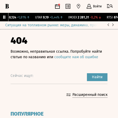
Войти
SBN
0,124
+1,81%
↑
UTAR
9,19
+0,44%
↑
IMOEX
2 281,31
-0,2%
↓
RTSI
874,
Ситуация на топливном рынке: меры, динамика, прогнозы
Выб
404
Возможно, неправильная ссылка. Попробуйте найти
статью по названию или
сообщите нам об ошибке
Сейчас ищут:
Найти
Расширенный поиск
ПОПУЛЯРНОЕ