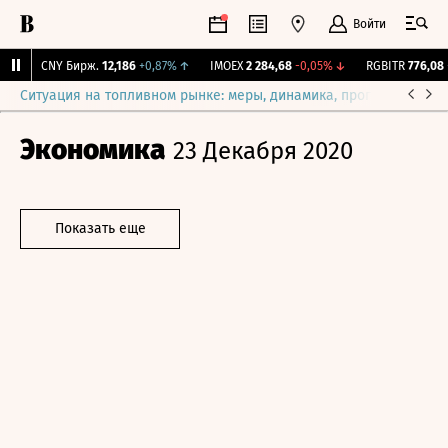
Войти
↑
CNY Бирж.
12,186
+0,87%
↑
IMOEX
2 284,68
-0,05%
↓
RGBITR
776,08
+
Ситуация на топливном рынке: меры, динамика, прогнозы
Выб
Экономика
23 Декабря 2020
Показать еще