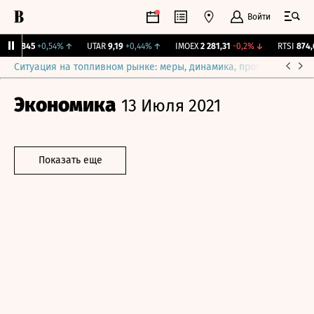
Войти
FE
1,845
+0,54%
↑
UTAR
9,19
+0,44%
↑
IMOEX
2 281,31
-0,2%
↓
RTSI
874,6
Ситуация на топливном рынке: меры, динамика, прогнозы
Выб
Экономика
13 Июля 2021
Показать еще