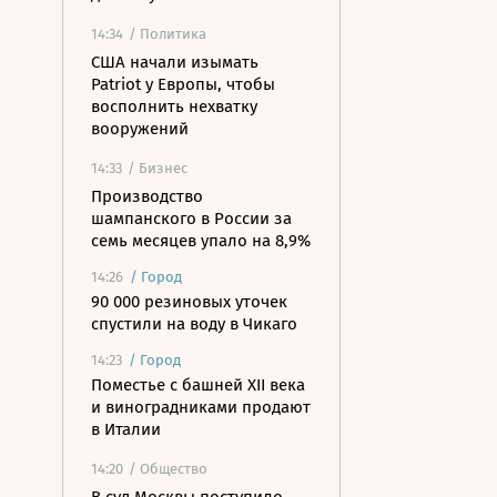
14:34
/ Политика
США начали изымать
Patriot у Европы, чтобы
восполнить нехватку
вооружений
14:33
/ Бизнес
Производство
шампанского в России за
семь месяцев упало на 8,9%
14:26
/
Город
90 000 резиновых уточек
спустили на воду в Чикаго
14:23
/
Город
Поместье с башней XII века
и виноградниками продают
в Италии
14:20
/ Общество