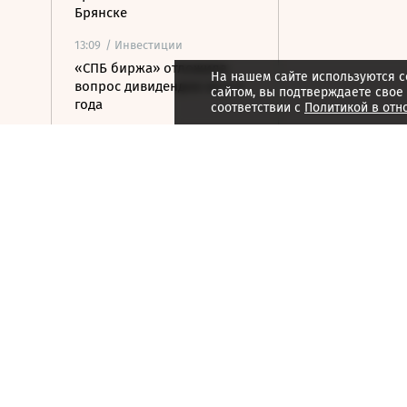
Брянске
13:09
/ Инвестиции
«СПБ биржа» отложила
На нашем сайте используются c
вопрос дивидендов на 2–3
сайтом, вы подтверждаете свое
года
соответствии с
Политикой в отн
12:56
/ Инвестиции
Цена акций «Аэрофлота»
на Мосбирже упала на 2%
12:55
/ Инвестиции
Цена акций АФК «Система»
на Мосбирже упала на 2%
12:50
/ Политика
Саудовская Аравия,
Пакистан и Турция создали
оборонный альянс
12:45
/ Политика
Верховный суд рассмотрит