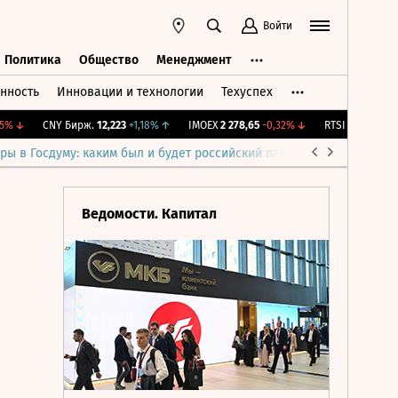
Войти
Политика
Общество
Менеджмент
нность
Инновации и технологии
Техуспех
ть
Политика
Общество
Менеджмент
↓
CNY Бирж.
12,223
+1,18%
↑
IMOEX
2 278,65
-0,32%
↓
RTSI
873,64
-1,23%
ры в Госдуму: каким был и будет российский парламент
Война н
Ведомости. Капитал