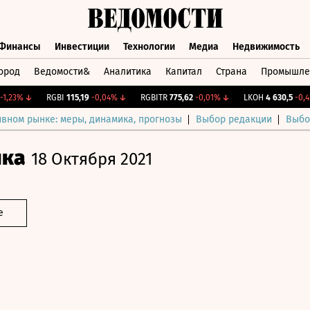
Финансы
Инвестиции
Технологии
Медиа
Недвижимость
ород
Ведомости&
Аналитика
Капитал
Страна
Промышле
а
Финансы
Инвестиции
Технологии
Медиа
Недвижимос
23%
↓
RGBI
115,19
-0,04%
↓
RGBITR
775,62
-0,01%
↓
LKOH
4 630,5
-0,45%
ивном рынке: меры, динамика, прогнозы
Выбор редакции
Выбо
ика
18 Октября 2021
е