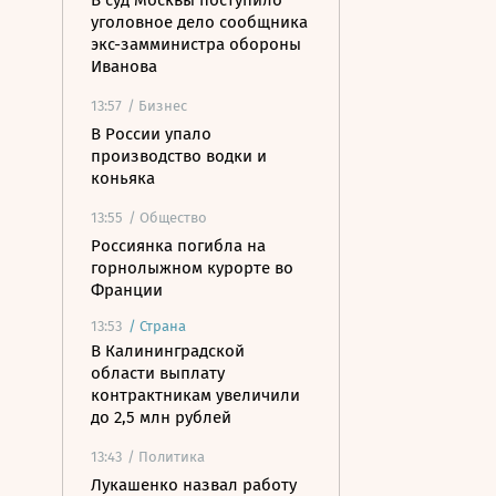
В суд Москвы поступило
уголовное дело сообщника
экс-замминистра обороны
Иванова
13:57
/ Бизнес
В России упало
производство водки и
коньяка
13:55
/ Общество
Россиянка погибла на
горнолыжном курорте во
Франции
13:53
/
Страна
В Калининградской
области выплату
контрактникам увеличили
до 2,5 млн рублей
13:43
/ Политика
Лукашенко назвал работу