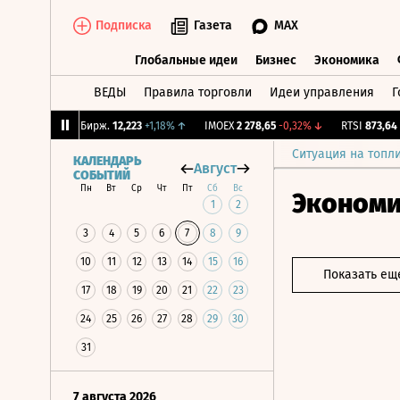
Подписка
Газета
MAX
Глобальные идеи
Бизнес
Экономика
ВЕДЫ
Правила торговли
Идеи управления
Г
Глобальные идеи
Бизнес
Экономик
5%
↓
CNY Бирж.
12,223
+1,18%
↑
IMOEX
2 278,65
-0,32%
↓
RTSI
873,64
-1,
Ситуация на топл
КАЛЕНДАРЬ
Август
СОБЫТИЙ
Пн
Вт
Ср
Чт
Пт
Сб
Вс
Эконом
1
2
3
4
5
6
7
8
9
10
11
12
13
14
15
16
Показать ещ
17
18
19
20
21
22
23
24
25
26
27
28
29
30
31
7 августа 2026