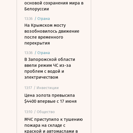
основой сохранения мира в
Белоруссии
13:36
/
Страна
На Крымском мосту
возобновилось движение
после временного
перекрытия
13:36
/
Страна
В Запорожской области
ввели режим ЧС из-за
проблем с водой и
электричеством
13:17
/ Инвестиции
Цена золота превысила
$4400 впервые с 17 июня
13:10
/ Общество
МЧС приступило к тушению
пожара на складе с
краской и автомаслами в