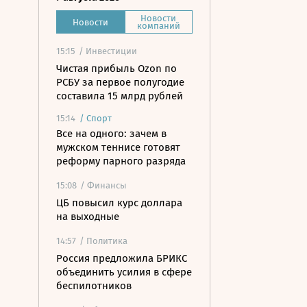
Новости
Новости
компаний
15:15
/ Инвестиции
Чистая прибыль Ozon по
РСБУ за первое полугодие
составила 15 млрд рублей
15:14
/
Спорт
Все на одного: зачем в
мужском теннисе готовят
реформу парного разряда
15:08
/ Финансы
ЦБ повысил курс доллара
на выходные
14:57
/ Политика
Россия предложила БРИКС
объединить усилия в сфере
беспилотников