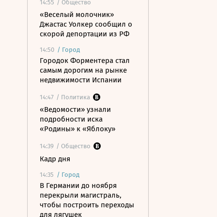
14:55
/ Общество
«Веселый молочник»
Джастас Уолкер сообщил о
скорой депортации из РФ
14:50
/
Город
Городок Форментера стал
самым дорогим на рынке
недвижимости Испании
14:47
/ Политика
«Ведомости» узнали
подробности иска
«Родины» к «Яблоку»
14:39
/ Общество
Кадр дня
14:35
/
Город
В Германии до ноября
перекрыли магистраль,
чтобы построить переходы
для лягушек