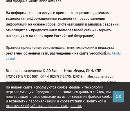
или продаже каких-либо активов.
На информационном ресурсе применяются рекомендательные
технологии (информационные технологии предоставления
информации на основе сбора, систематизации и анализа сведений,
относящихся к предпочтениям пользователей сети «Интернет»,
находящихся на территории Российской Федерации).
Правила применения рекомендательных технологий в виджетах
рекламно-обменной сети, размещенных на сайте vedomosti.ru:
СМИ2
,
24smi
Все права защищены © АО Бизнес Ньюс Медиа, ИНН/КПП
7712108141/771501001, ОГРН 1027739124775, 127018, г. Москва, вн.тер.г.
муниципальный округ Марьина Роща, ул. Полковая, д. 3, стр. 1 1999—
На нашем сайте используются cookie-файлы и технологии
2026
персонализации. Продолжая пользоваться данным сайтом, вы
ОК
подтверждаете свое
согласие
на использование файлов cookie
и технологий персонализации в соответствии с
Политикой в
отношении обработки персональных данных.