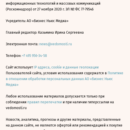
информационных технологий и массовых коммуникаций
(Роскомнадзор) от 27 ноября 2020 г. ЭЛ № ФС 77-79546
Учредитель: АО «Бизнес Ньюс Медиа»
Главный редактор: Казьмина Ирина Сергеевна
Электронная почта:
news@vedomosti.ru
Телефон:
+7 495 956-34-58
Сайт использует
IP адреса, cookie и данные геолокации
Пользователей сайта, условия использования содержатся в
Политике
в отношении обработки персональных данных АО «Бизнес Ньюс
Медиа»
Любое использование материалов допускается только при
соблюдении
правил перепечатки
и при наличии гиперссылки на
vedomosti.ru
Новости, аналитика, прогнозы и другие материалы, представленные
на данном сайте, не являются офертой или рекомендацией к покупке