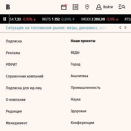
Войти
ARSA
7,53
-0,92%
↓
MGTS
1 352
+2,89%
↑
IMOEX
2 280,98
-0,9%
↓
RTSI
Ситуация на топливном рынке: меры, динамика, прогнозы
Выб
Наши проекты
Подписка
ВЕДЫ
Реклама
Город
РФРИТ
Аналитика
Справочник компаний
Промышленность
Подписка для юр.лиц
Наука
О компании
Здоровье
Редакция
Конференции
Менеджмент