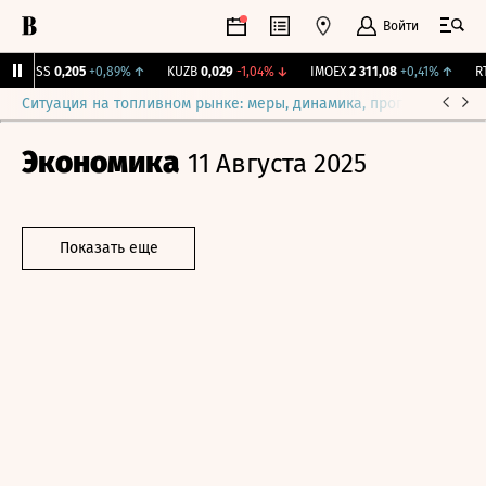
Войти
RGSS
0,205
+0,89%
↑
KUZB
0,029
-1,04%
↓
IMOEX
2 311,08
+0,41%
↑
RTS
Ситуация на топливном рынке: меры, динамика, прогнозы
Выб
Экономика
11 Августа 2025
Показать еще