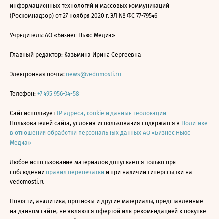
информационных технологий и массовых коммуникаций
(Роскомнадзор) от 27 ноября 2020 г. ЭЛ № ФС 77-79546
Учредитель: АО «Бизнес Ньюс Медиа»
Главный редактор: Казьмина Ирина Сергеевна
Электронная почта:
news@vedomosti.ru
Телефон:
+7 495 956-34-58
Сайт использует
IP адреса, cookie и данные геолокации
Пользователей сайта, условия использования содержатся в
Политике
в отношении обработки персональных данных АО «Бизнес Ньюс
Медиа»
Любое использование материалов допускается только при
соблюдении
правил перепечатки
и при наличии гиперссылки на
vedomosti.ru
Новости, аналитика, прогнозы и другие материалы, представленные
на данном сайте, не являются офертой или рекомендацией к покупке