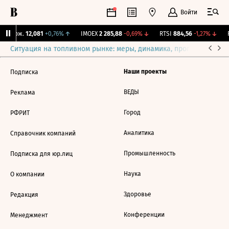
Войти
Y Бирж.
12,081
+0,76%
↑
IMOEX
2 285,88
-0,69%
↓
RTSI
884,56
-1,27%
↓
R
Ситуация на топливном рынке: меры, динамика, прогнозы
Выб
Наши проекты
Подписка
ВЕДЫ
Реклама
Город
РФРИТ
Аналитика
Справочник компаний
Промышленность
Подписка для юр.лиц
Наука
О компании
Здоровье
Редакция
Конференции
Менеджмент