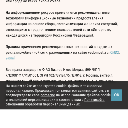
или продаже каких-либо активов.
На информационном ресурсе применяются рекомендательные
технологии (информационные технологии предоставления
информации на основе сбора, систематизации и анализа сведений,
относящихся к предпочтениям пользователей сети «Интернет»,
находящихся на территории Российской Федерации).
Правила применения рекомендательных технологий в виджетах
рекламно-обменной сети, размещенных на сайте vedomosti.ru:
СМИ2
,
24smi
Все права защищены © АО Бизнес Ньюс Медиа, ИНН/КПП
7712108141/771501001, ОГРН 1027739124775, 127018, г. Москва, вн.тер.г.
муниципальный округ Марьина Роща, ул. Полковая, д. 3, стр. 1 1999—
На нашем сайте используются cookie-файлы и технологии
2026
персонализации. Продолжая пользоваться данным сайтом, вы
ОК
подтверждаете свое
согласие
на использование файлов cookie
и технологий персонализации в соответствии с
Политикой в
отношении обработки персональных данных.