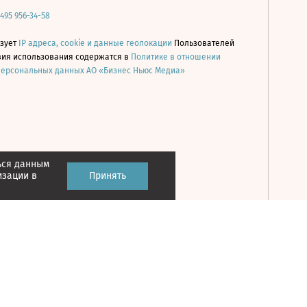
 495 956-34-58
ьзует
IP адреса, cookie и данные геолокации
Пользователей
овия использования содержатся в
Политике в отношении
персональных данных АО «Бизнес Ньюс Медиа»
ься данным
Принять
изации в