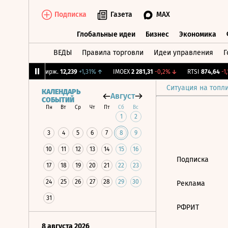
Подписка
Газета
MAX
Глобальные идеи
Бизнес
Экономика
ВЕДЫ
Правила торговли
Идеи управления
Г
Глобальные идеи
Бизнес
Экономик
48%
↑
CNY Бирж.
12,239
+1,31%
↑
IMOEX
2 281,31
-0,2%
↓
RTSI
874,64
-1,1
Ситуация на топл
КАЛЕНДАРЬ
Август
СОБЫТИЙ
Пн
Вт
Ср
Чт
Пт
Сб
Вс
1
2
3
4
5
6
7
8
9
10
11
12
13
14
15
16
Подписка
17
18
19
20
21
22
23
24
25
26
27
28
29
30
Реклама
31
РФРИТ
8 августа 2026