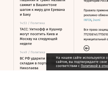
Пашинян и Трамп назвали
территории Росс
саммит в Вашингтоне
шагом к миру для Еревана
Правила примене
и Баку
рекламно-обменно
INFOX
,
24smi
14:53
/ Политика
ТАСС: Уиткофф и Кушнер
Все права защищ
могут посетить Киев и
7712108141/7715010
Москву на следующей
муниципальный окр
неделе
14:49
/ Политика
На нашем сайте используются c
ВС РФ ударили по военным
сайтом, вы подтверждаете свое
складам в портах Одессы и
соответствии с
Политикой в отн
Николаева
14:41
/ Политика
OpenAI приостановила
выпуск модели Astra из-за
киберугроз
14:25
/ Политика
ОАЭ обвинили Иран в