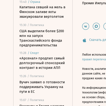
15:40
/
Страна
Премия Импул
Капитана севшей на мель в
Финском заливе яхты
эвакуировали вертолетом
15:30
/ Политика
США выделили более $200
млн на запуск
Скачать дл
Транскаспийского фонда
предпринимательства
15:28
/
Спорт
Любое использов
«Арсенал» продлил самый
правил перепеч
долгосрочный спонсоркий
контракт в истории АПЛ
Новости, аналити
данном сайте, не
15:26
/ Политика
продаже каких-л
Вучич заявил о готовности
поддерживать Украину на
На информацион
пути в ЕС
технологии (инф
на основе сбора,
15:07
/ Политика
предпочтениям п