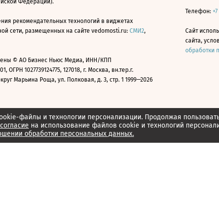
ийской Федерации).
Телефон:
+7
ния рекомендательных технологий в виджетах
й сети, размещенных на сайте vedomosti.ru:
СМИ2
,
Сайт испол
сайта, усл
обработки 
ены © АО Бизнес Ньюс Медиа, ИНН/КПП
01, ОГРН 1027739124775, 127018, г. Москва, вн.тер.г.
уг Марьина Роща, ул. Полковая, д. 3, стр. 1 1999—2026
ookie-файлы и технологии персонализации. Продолжая пользоват
согласие
на использование файлов cookie и технологий персонал
ошении обработки персональных данных.