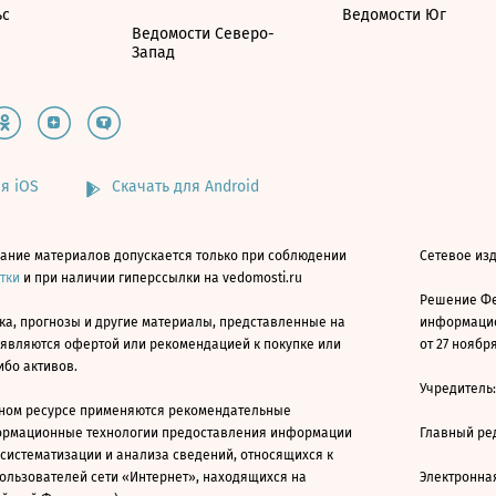
ьс
Ведомости Юг
Ведомости Северо-
Запад
я iOS
Скачать для Android
ание материалов допускается только при соблюдении
Сетевое изд
атки
и при наличии гиперссылки на vedomosti.ru
Решение Фе
ка, прогнозы и другие материалы, представленные на
информацио
 являются офертой или рекомендацией к покупке или
от 27 ноября
ибо активов.
Учредитель
ном ресурсе применяются рекомендательные
ормационные технологии предоставления информации
Главный ре
 систематизации и анализа сведений, относящихся к
ользователей сети «Интернет», находящихся на
Электронна