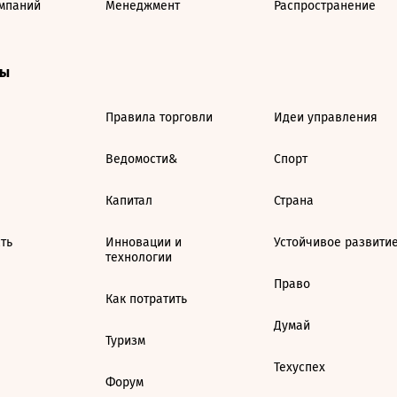
мпаний
Менеджмент
Распространение
ты
Правила торговли
Идеи управления
Ведомости&
Спорт
Капитал
Страна
ть
Инновации и
Устойчивое развити
технологии
Право
Как потратить
Думай
Туризм
Техуспех
Форум