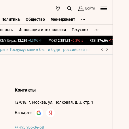
Войти
Политика
Общество
Менеджмент
нность
Инновации и технологии
Техуспех
ть
Политика
Общество
Менеджмент
NY Бирж.
12,239
+1,31%
↑
IMOEX
2 281,31
-0,2%
↓
RTSI
874,64
-1,12%
↓
RG
ры в Госдуму: каким был и будет российский парламент
Война н
Контакты
127018, г. Москва, ул. Полковая, д. 3, стр. 1
На карте
+7 495 956-34-58