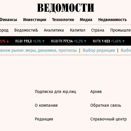
Финансы
Инвестиции
Технологии
Медиа
Недвижимость
ород
Ведомости&
Аналитика
Капитал
Страна
Промышле
а
Финансы
Инвестиции
Технологии
Медиа
Недвижимос
2%
↓
RGBI
115,3
+0,1%
↑
RGBITR
777,14
+0,2%
↑
NVTK
1 023
+1,48%
↑
C
ивном рынке: меры, динамика, прогнозы
Выбор редакции
Выбо
Подписка для юр.лиц
Архив
О компании
Обратная связь
Редакция
Справочный центр