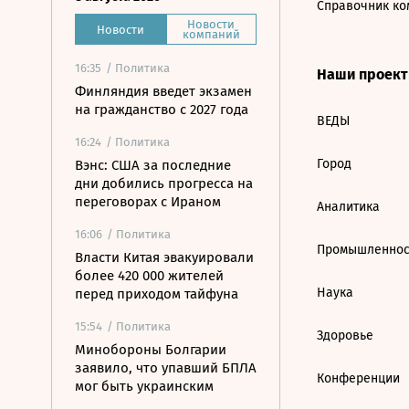
Справочник ко
Новости
Новости
компаний
16:35
/ Политика
Наши проек
Финляндия введет экзамен
на гражданство с 2027 года
ВЕДЫ
16:24
/ Политика
Город
Вэнс: США за последние
дни добились прогресса на
переговорах с Ираном
Аналитика
16:06
/ Политика
Промышленнос
Власти Китая эвакуировали
более 420 000 жителей
Наука
перед приходом тайфуна
15:54
/ Политика
Здоровье
Минобороны Болгарии
заявило, что упавший БПЛА
Конференции
мог быть украинским