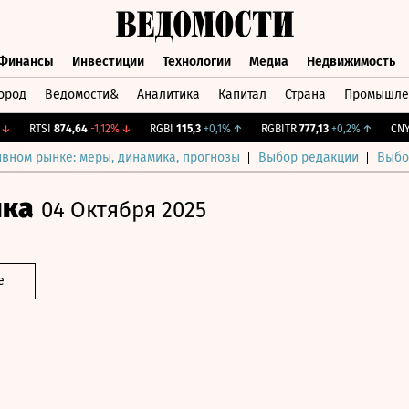
Финансы
Инвестиции
Технологии
Медиа
Недвижимость
ород
Ведомости&
Аналитика
Капитал
Страна
Промышле
а
Финансы
Инвестиции
Технологии
Медиа
Недвижимос
RTSI
874,64
-1,12%
↓
RGBI
115,3
+0,1%
↑
RGBITR
777,13
+0,2%
↑
CNY Би
ивном рынке: меры, динамика, прогнозы
Выбор редакции
Выбо
ика
04 Октября 2025
е