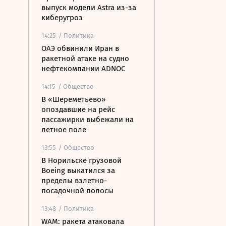
выпуск модели Astra из-за
киберугроз
14:25
/ Политика
ОАЭ обвинили Иран в
ракетной атаке на судно
нефтекомпании ADNOC
14:15
/ Общество
В «Шереметьево»
опоздавшие на рейс
пассажирки выбежали на
летное поле
13:55
/ Общество
В Норильске грузовой
Boeing выкатился за
пределы взлетно-
посадочной полосы
13:48
/ Политика
WAM: ракета атаковала