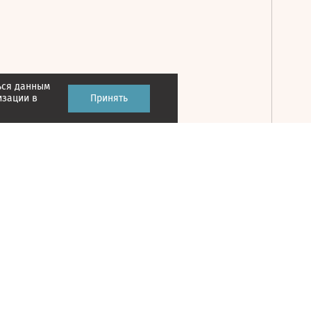
ься данным
Принять
изации в