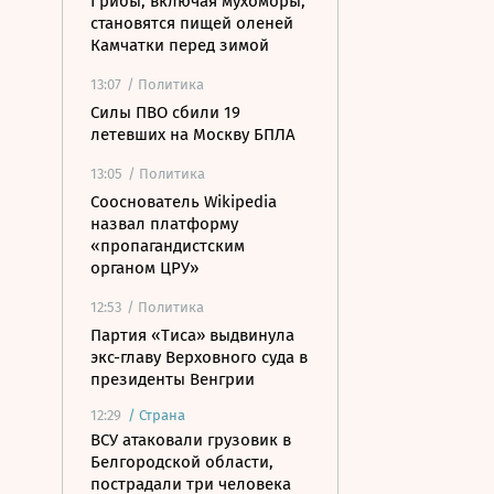
Грибы, включая мухоморы,
становятся пищей оленей
Камчатки перед зимой
13:07
/ Политика
Силы ПВО сбили 19
летевших на Москву БПЛА
13:05
/ Политика
Сооснователь Wikipedia
назвал платформу
«пропагандистским
органом ЦРУ»
12:53
/ Политика
Партия «Тиса» выдвинула
экс-главу Верховного суда в
президенты Венгрии
12:29
/
Страна
ВСУ атаковали грузовик в
Белгородской области,
пострадали три человека