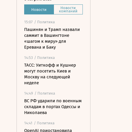
Новости
Новости
компаний
15:07
/ Политика
Пашинян и Трамп назвали
саммит в Вашингтоне
«шагом к миру» для
Еревана и Баку
14:53
/ Политика
ТАСС: Уиткофф и Кушнер
могут посетить Киев и
Москву на следующей
неделе
14:49
/ Политика
ВС РФ ударили по военным
складам в портах Одессы и
Николаева
14:41
/ Политика
OpenAI приостановила