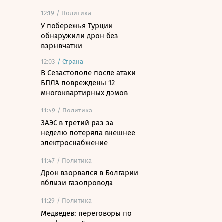
12:19
/ Политика
У побережья Турции
обнаружили дрон без
взрывчатки
12:03
/
Страна
В Севастополе после атаки
БПЛА повреждены 12
многоквартирных домов
11:49
/ Политика
ЗАЭС в третий раз за
неделю потеряла внешнее
электроснабжение
11:47
/ Политика
Дрон взорвался в Болгарии
вблизи газопровода
11:29
/ Политика
Медведев: переговоры по