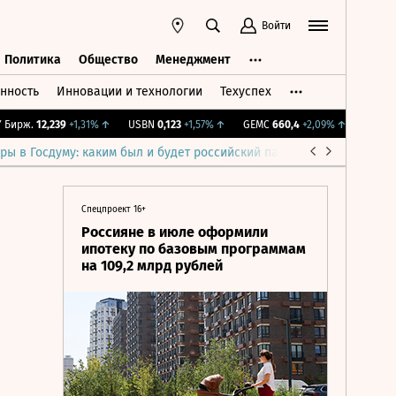
Войти
Политика
Общество
Менеджмент
нность
Инновации и технологии
Техуспех
ть
Политика
Общество
Менеджмент
рж.
12,239
+1,31%
↑
USBN
0,123
+1,57%
↑
GEMC
660,4
+2,09%
↑
IMOEX
2 2
ры в Госдуму: каким был и будет российский парламент
Война н
Спецпроект 16+
Россияне в июле оформили
ипотеку по базовым программам
на 109,2 млрд рублей