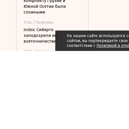
конфликту Грузии и
Южной Осетии были
сложными
11:24
/ Политика
Index: Сийярто
заподозрили во
На нашем сайте используются c
сайтом, вы подтверждаете свое
взяточничестве
соответствии с
Политикой в отн
11:09
/ Политика
Турция ограничила проход
судов в Черное море через
пролив Дарданеллы
10:56
/
Страна
В Геленджике закрыли
пляжи из-за угрозы атаки
10:48
/
Технологии и
Инновации
Школьников, выигравших
мировую олимпиаду по ИИ,
пригласили на работу в Т-