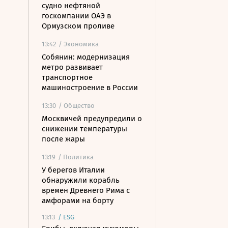
судно нефтяной
госкомпании ОАЭ в
Ормузском проливе
13:42
/ Экономика
Собянин: модернизация
метро развивает
транспортное
машиностроение в России
13:30
/ Общество
Москвичей предупредили о
снижении температуры
после жары
13:19
/ Политика
У берегов Италии
обнаружили корабль
времен Древнего Рима с
амфорами на борту
13:13
/
ESG