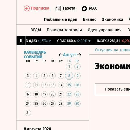
Подписка
Газета
MAX
Глобальные идеи
Бизнес
Экономика
ВЕДЫ
Правила торговли
Идеи управления
Г
Глобальные идеи
Бизнес
Экономик
31%
↑
USBN
0,123
+1,57%
↑
GEMC
660,4
+2,09%
↑
IMOEX
2 281,31
-0,2%
↓
Ситуация на топл
КАЛЕНДАРЬ
Август
СОБЫТИЙ
Пн
Вт
Ср
Чт
Пт
Сб
Вс
Эконом
1
2
3
4
5
6
7
8
9
10
11
12
13
14
15
16
Показать ещ
17
18
19
20
21
22
23
24
25
26
27
28
29
30
31
8 августа 2026