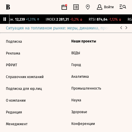
Войти
Y Бирж.
12,239
+1,31%
↑
IMOEX
2 281,31
-0,2%
↓
RTSI
874,64
-1,12%
↓
RGB
Ситуация на топливном рынке: меры, динамика, прогнозы
Выб
Наши проекты
Подписка
ВЕДЫ
Реклама
Город
РФРИТ
Аналитика
Справочник компаний
Промышленность
Подписка для юр.лиц
Наука
О компании
Здоровье
Редакция
Конференции
Менеджмент