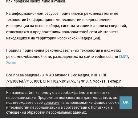
или продаже каких-либо активов.
На информационном ресурсе применяются рекомендательные
технологии (информационные технологии предоставления
информации на основе сбора, систематизации и анализа сведений,
относящихся к предпочтениям пользователей сети «Интернет»,
находящихся на территории Российской Федерации).
Правила применения рекомендательных технологий в виджетах
рекламно-обменной сети, размещенных на сайте vedomosti.ru:
СМИ2
,
24smi
Все права защищены © АО Бизнес Ньюс Медиа, ИНН/КПП
7712108141/771501001, ОГРН 1027739124775, 127018, г. Москва, вн.тер.г.
муниципальный округ Марьина Роща, ул. Полковая, д. 3, стр. 1 1999—
На нашем сайте используются cookie-файлы и технологии
2026
персонализации. Продолжая пользоваться данным сайтом, вы
ОК
подтверждаете свое
согласие
на использование файлов cookie
и технологий персонализации в соответствии с
Политикой в
отношении обработки персональных данных.