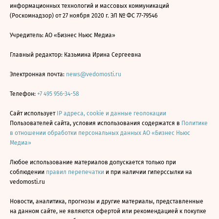
информационных технологий и массовых коммуникаций
(Роскомнадзор) от 27 ноября 2020 г. ЭЛ № ФС 77-79546
Учредитель: АО «Бизнес Ньюс Медиа»
Главный редактор: Казьмина Ирина Сергеевна
Электронная почта:
news@vedomosti.ru
Телефон:
+7 495 956-34-58
Сайт использует
IP адреса, cookie и данные геолокации
Пользователей сайта, условия использования содержатся в
Политике
в отношении обработки персональных данных АО «Бизнес Ньюс
Медиа»
Любое использование материалов допускается только при
соблюдении
правил перепечатки
и при наличии гиперссылки на
vedomosti.ru
Новости, аналитика, прогнозы и другие материалы, представленные
на данном сайте, не являются офертой или рекомендацией к покупке