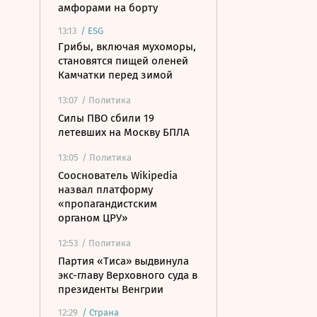
амфорами на борту
13:13
/
ESG
Грибы, включая мухоморы,
становятся пищей оленей
Камчатки перед зимой
13:07
/ Политика
Силы ПВО сбили 19
летевших на Москву БПЛА
13:05
/ Политика
Сооснователь Wikipedia
назвал платформу
«пропагандистским
органом ЦРУ»
12:53
/ Политика
Партия «Тиса» выдвинула
экс-главу Верховного суда в
президенты Венгрии
12:29
/
Страна