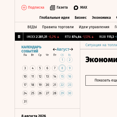
Подписка
Газета
MAX
Глобальные идеи
Бизнес
Экономика
ВЕДЫ
Правила торговли
Идеи управления
Г
Глобальные идеи
Бизнес
Экономик
39
+1,31%
↑
IMOEX
2 281,31
-0,2%
↓
RTSI
874,64
-1,12%
↓
RGBI
115,3
+0,1%
Ситуация на топл
КАЛЕНДАРЬ
Август
СОБЫТИЙ
Пн
Вт
Ср
Чт
Пт
Сб
Вс
Эконом
1
2
3
4
5
6
7
8
9
10
11
12
13
14
15
16
Показать ещ
17
18
19
20
21
22
23
24
25
26
27
28
29
30
31
8 августа 2026