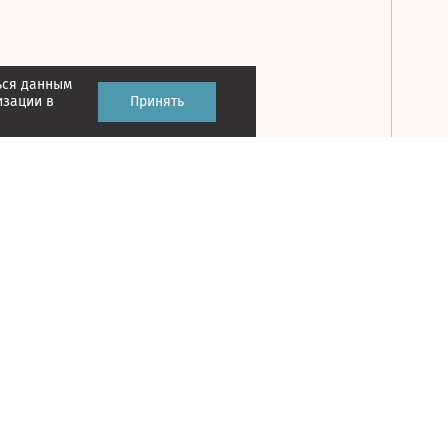
ься данным
Принять
изации в