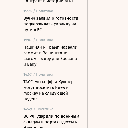
контракт в истории АПЛ
15:26
/ Политика
Вучич заявил о готовности
поддерживать Украину на
пути в ЕС
15:07
/ Политика
Пашинян и Трамп назвали
саммит в Вашингтоне
шагом к миру для Еревана
и Баку
14:53
/ Политика
ТАСС: Уиткофф и Кушнер
могут посетить Киев и
Москву на следующей
неделе
14:49
/ Политика
ВС РФ ударили по военным
складам в портах Одессы и
Николаева