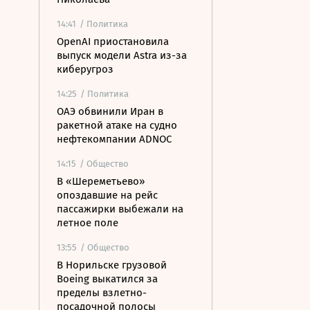
14:41
/ Политика
OpenAI приостановила
выпуск модели Astra из-за
киберугроз
14:25
/ Политика
ОАЭ обвинили Иран в
ракетной атаке на судно
нефтекомпании ADNOC
14:15
/ Общество
В «Шереметьево»
опоздавшие на рейс
пассажирки выбежали на
летное поле
13:55
/ Общество
В Норильске грузовой
Boeing выкатился за
пределы взлетно-
посадочной полосы