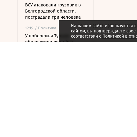
ВСУ атаковали грузовик в
Белгородской области,
пострадали три человека
На нашем сайте используются c
12:19
/ Политика
сайтом, вы подтверждаете свое
У побережья Турции
соответствии с
Политикой в отн
обнаружили дрон без
взрывчатки
12:03
/
Страна
В Севастополе после атаки
БПЛА повреждены 12
многоквартирных домов
11:49
/ Политика
ЗАЭС в третий раз за
неделю потеряла внешнее
электроснабжение
11:47
/ Политика
Дрон взорвался в Болгарии
вблизи газопровода