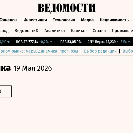
Финансы
Инвестиции
Технологии
Медиа
Недвижимость
ород
Ведомости&
Аналитика
Капитал
Страна
Промышле
а
Финансы
Инвестиции
Технологии
Медиа
Недвижимос
↑
RGBITR
777,14
+0,2%
↑
LPSB
53,05
0%
CNY Бирж.
12,239
+1,31%
↑
I
ивном рынке: меры, динамика, прогнозы
Выбор редакции
Выбо
ика
19 Мая 2026
е