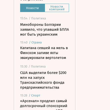
Новости
Новости
компаний
15:54
/ Политика
Минобороны Болгарии
заявило, что упавший БПЛА
мог быть украинским
15:40
/
Страна
Капитана севшей на мель в
Финском заливе яхты
эвакуировали вертолетом
15:30
/ Политика
США выделили более $200
млн на запуск
Транскаспийского фонда
предпринимательства
15:28
/
Спорт
«Арсенал» продлил самый
долгосрочный спонсоркий