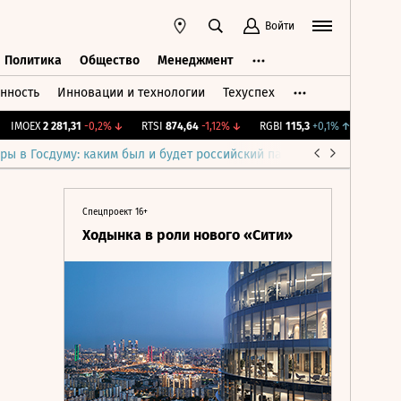
Войти
Политика
Общество
Менеджмент
нность
Инновации и технологии
Техуспех
ть
Политика
Общество
Менеджмент
MOEX
2 281,31
-0,2%
↓
RTSI
874,64
-1,12%
↓
RGBI
115,3
+0,1%
↑
RGBITR
77
ры в Госдуму: каким был и будет российский парламент
Война н
Спецпроект 16+
Ходынка в роли нового «Сити»