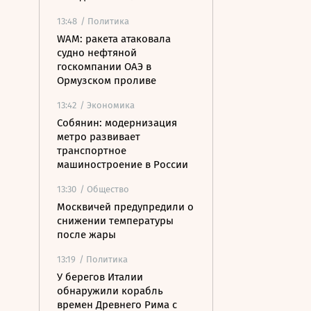
13:48
/ Политика
WAM: ракета атаковала
судно нефтяной
госкомпании ОАЭ в
Ормузском проливе
13:42
/ Экономика
Собянин: модернизация
метро развивает
транспортное
машиностроение в России
13:30
/ Общество
Москвичей предупредили о
снижении температуры
после жары
13:19
/ Политика
У берегов Италии
обнаружили корабль
времен Древнего Рима с