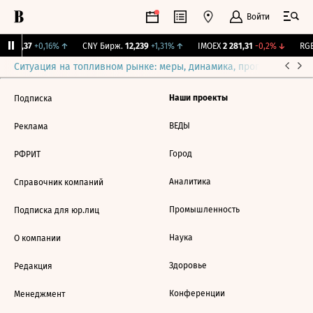
Войти
I
115,37
+0,16%
↑
CNY Бирж.
12,239
+1,31%
↑
IMOEX
2 281,31
-0,2%
↓
RGB
Ситуация на топливном рынке: меры, динамика, прогнозы
Выб
Наши проекты
Подписка
ВЕДЫ
Реклама
Город
РФРИТ
Аналитика
Справочник компаний
Промышленность
Подписка для юр.лиц
Наука
О компании
Здоровье
Редакция
Конференции
Менеджмент