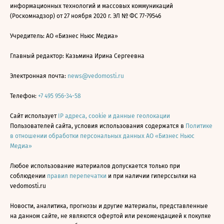
информационных технологий и массовых коммуникаций
(Роскомнадзор) от 27 ноября 2020 г. ЭЛ № ФС 77-79546
Учредитель: АО «Бизнес Ньюс Медиа»
Главный редактор: Казьмина Ирина Сергеевна
Электронная почта:
news@vedomosti.ru
Телефон:
+7 495 956-34-58
Сайт использует
IP адреса, cookie и данные геолокации
Пользователей сайта, условия использования содержатся в
Политике
в отношении обработки персональных данных АО «Бизнес Ньюс
Медиа»
Любое использование материалов допускается только при
соблюдении
правил перепечатки
и при наличии гиперссылки на
vedomosti.ru
Новости, аналитика, прогнозы и другие материалы, представленные
на данном сайте, не являются офертой или рекомендацией к покупке