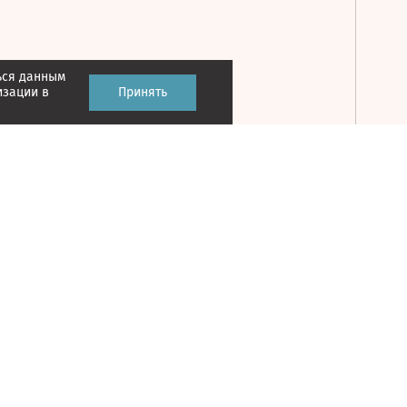
ься данным
Принять
изации в