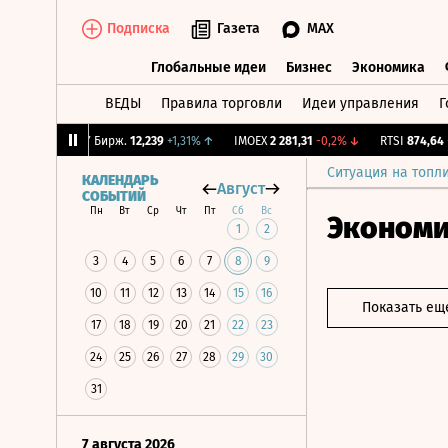
Подписка
Газета
MAX
Глобальные идеи
Бизнес
Экономика
ВЕДЫ
Правила торговли
Идеи управления
Г
Глобальные идеи
Бизнес
Экономик
18%
↑
CNY Бирж.
12,239
+1,31%
↑
IMOEX
2 281,31
-0,2%
↓
RTSI
874,64
-1,1
Ситуация на топл
КАЛЕНДАРЬ
Август
СОБЫТИЙ
Пн
Вт
Ср
Чт
Пт
Сб
Вс
Эконом
1
2
3
4
5
6
7
8
9
10
11
12
13
14
15
16
Показать ещ
17
18
19
20
21
22
23
24
25
26
27
28
29
30
31
7 августа 2026