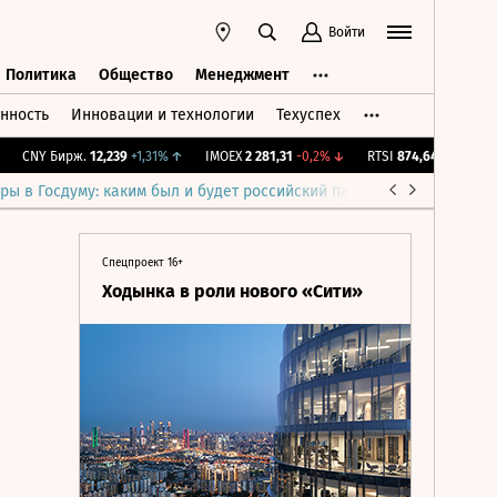
Войти
Политика
Общество
Менеджмент
нность
Инновации и технологии
Техуспех
ть
Политика
Общество
Менеджмент
CNY Бирж.
12,239
+1,31%
↑
IMOEX
2 281,31
-0,2%
↓
RTSI
874,64
-1,12%
↓
ры в Госдуму: каким был и будет российский парламент
Война н
Спецпроект 16+
Ходынка в роли нового «Сити»