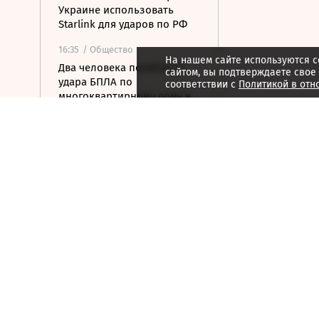
Украине использовать
Starlink для ударов по РФ
16:35
/ Общество
На нашем сайте используются c
Два человека погибли от
сайтом, вы подтверждаете свое
удара БПЛА по
соответствии с
Политикой в отн
многоквартирному дому в
Керчи
16:32
/ Бизнес
Сбор тепличных овощей в
РФ вырос на 3,5% до 1 млн
тонн
16:23
/ Политика
Суд США остановил проект
строительства бального
зала в Белом доме
16:11
/ Политика
СМИ: Иран хочет отмены
санкций США в обмен на