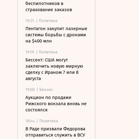
беспилотников в
страхование заказов
19:31
/ Политика
Пентагон закупит лазерные
системы борьбы с дронами
на $400 млн
19:19
/ Политика
Бессент: США могут
заключить новую мирную
сделку с Ираном 7 или 8
августа
19:00
/ Бизнес
Аукцион по продаже
Рижского вокзала вновь не
состоялся
18:44
/ Политика
В Раде призвали Федорова
отправиться служить в ВСУ