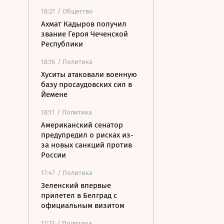
18:27
/ Общество
Ахмат Кадыров получил
звание Героя Чеченской
Республики
18:16
/ Политика
Хуситы атаковали военную
базу просаудовских сил в
Йемене
18:11
/ Политика
Американский сенатор
предупредил о рисках из-
за новых санкций против
России
17:47
/ Политика
Зеленский впервые
прилетел в Белград с
официальным визитом
17:23
/ Политика