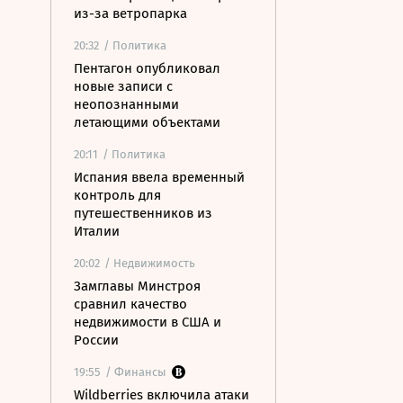
из-за ветропарка
20:32
/ Политика
Пентагон опубликовал
новые записи с
неопознанными
летающими объектами
20:11
/ Политика
Испания ввела временный
контроль для
путешественников из
Италии
20:02
/ Недвижимость
Замглавы Минстроя
сравнил качество
недвижимости в США и
России
19:55
/ Финансы
Wildberries включила атаки