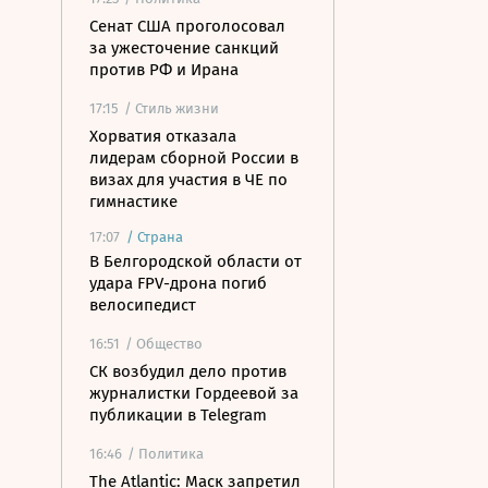
Сенат США проголосовал
за ужесточение санкций
против РФ и Ирана
17:15
/ Стиль жизни
Хорватия отказала
лидерам сборной России в
визах для участия в ЧЕ по
гимнастике
17:07
/
Страна
В Белгородской области от
удара FPV-дрона погиб
велосипедист
16:51
/ Общество
СК возбудил дело против
журналистки Гордеевой за
публикации в Telegram
16:46
/ Политика
The Atlantic: Маск запретил