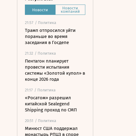
Новости
Новости
компаний
21:57
/ Политика
Трамп отпросился уйти
пораньше во время
заседания в Госдепе
21:32
/ Политика
Пентагон планирует
провести испытания
системы «Золотой купол» в
конце 2026 года
21:17
/ Политика
«Росатом» разрешил
китайской Sealegend
Shipping проход по СМП
20:51
/ Политика
Минюст США поддержал
монастырь РПЦЗ в споре