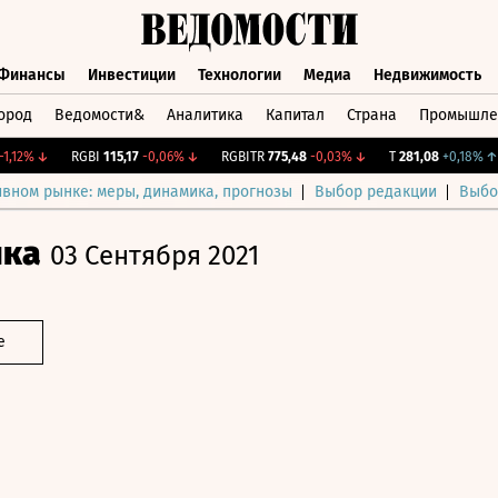
Финансы
Инвестиции
Технологии
Медиа
Недвижимость
ород
Ведомости&
Аналитика
Капитал
Страна
Промышле
а
Финансы
Инвестиции
Технологии
Медиа
Недвижимос
2%
↓
RGBI
115,17
-0,06%
↓
RGBITR
775,48
-0,03%
↓
T
281,08
+0,18%
↑
ивном рынке: меры, динамика, прогнозы
Выбор редакции
Выбо
ика
03 Сентября 2021
е