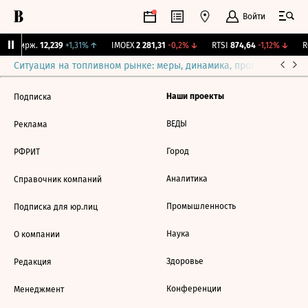
Войти
NY Бирж.
12,239
+1,31%
↑
IMOEX
2 281,31
-0,2%
↓
RTSI
874,64
-1,12%
↓
RG
Ситуация на топливном рынке: меры, динамика, прогнозы
Выб
Наши проекты
Подписка
ВЕДЫ
Реклама
Город
РФРИТ
Аналитика
Справочник компаний
Промышленность
Подписка для юр.лиц
Наука
О компании
Здоровье
Редакция
Конференции
Менеджмент