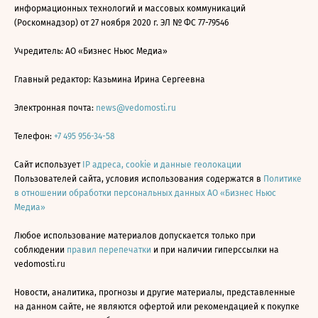
информационных технологий и массовых коммуникаций
(Роскомнадзор) от 27 ноября 2020 г. ЭЛ № ФС 77-79546
Учредитель: АО «Бизнес Ньюс Медиа»
Главный редактор: Казьмина Ирина Сергеевна
Электронная почта:
news@vedomosti.ru
Телефон:
+7 495 956-34-58
Сайт использует
IP адреса, cookie и данные геолокации
Пользователей сайта, условия использования содержатся в
Политике
в отношении обработки персональных данных АО «Бизнес Ньюс
Медиа»
Любое использование материалов допускается только при
соблюдении
правил перепечатки
и при наличии гиперссылки на
vedomosti.ru
Новости, аналитика, прогнозы и другие материалы, представленные
на данном сайте, не являются офертой или рекомендацией к покупке