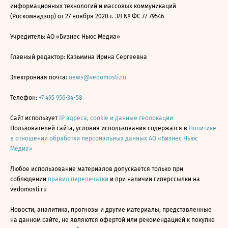
информационных технологий и массовых коммуникаций
(Роскомнадзор) от 27 ноября 2020 г. ЭЛ № ФС 77-79546
Учредитель: АО «Бизнес Ньюс Медиа»
Главный редактор: Казьмина Ирина Сергеевна
Электронная почта:
news@vedomosti.ru
Телефон:
+7 495 956-34-58
Сайт использует
IP адреса, cookie и данные геолокации
Пользователей сайта, условия использования содержатся в
Политике
в отношении обработки персональных данных АО «Бизнес Ньюс
Медиа»
Любое использование материалов допускается только при
соблюдении
правил перепечатки
и при наличии гиперссылки на
vedomosti.ru
Новости, аналитика, прогнозы и другие материалы, представленные
на данном сайте, не являются офертой или рекомендацией к покупке