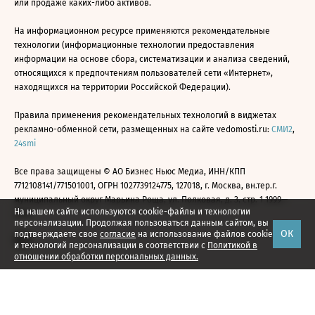
или продаже каких-либо активов.
На информационном ресурсе применяются рекомендательные
технологии (информационные технологии предоставления
информации на основе сбора, систематизации и анализа сведений,
относящихся к предпочтениям пользователей сети «Интернет»,
находящихся на территории Российской Федерации).
Правила применения рекомендательных технологий в виджетах
рекламно-обменной сети, размещенных на сайте vedomosti.ru:
СМИ2
,
24smi
Все права защищены © АО Бизнес Ньюс Медиа, ИНН/КПП
7712108141/771501001, ОГРН 1027739124775, 127018, г. Москва, вн.тер.г.
муниципальный округ Марьина Роща, ул. Полковая, д. 3, стр. 1 1999—
На нашем сайте используются cookie-файлы и технологии
2026
персонализации. Продолжая пользоваться данным сайтом, вы
ОК
подтверждаете свое
согласие
на использование файлов cookie
и технологий персонализации в соответствии с
Политикой в
отношении обработки персональных данных.