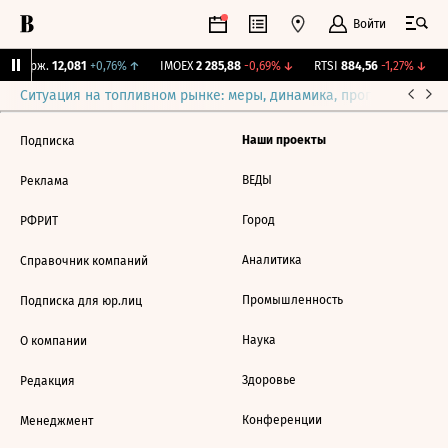
Войти
Y Бирж.
12,081
+0,76%
↑
IMOEX
2 285,88
-0,69%
↓
RTSI
884,56
-1,27%
↓
R
Ситуация на топливном рынке: меры, динамика, прогнозы
Выб
Наши проекты
Подписка
ВЕДЫ
Реклама
Город
РФРИТ
Аналитика
Справочник компаний
Промышленность
Подписка для юр.лиц
Наука
О компании
Здоровье
Редакция
Конференции
Менеджмент