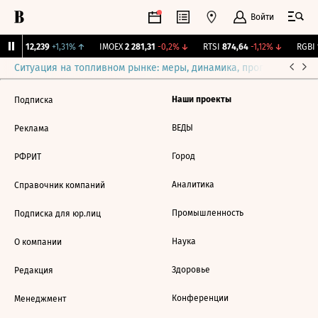
Войти
Бирж.
12,239
+1,31%
↑
IMOEX
2 281,31
-0,2%
↓
RTSI
874,64
-1,12%
↓
RGBI
1
Ситуация на топливном рынке: меры, динамика, прогнозы
Выб
Наши проекты
Подписка
ВЕДЫ
Реклама
Город
РФРИТ
Аналитика
Справочник компаний
Промышленность
Подписка для юр.лиц
Наука
О компании
Здоровье
Редакция
Конференции
Менеджмент