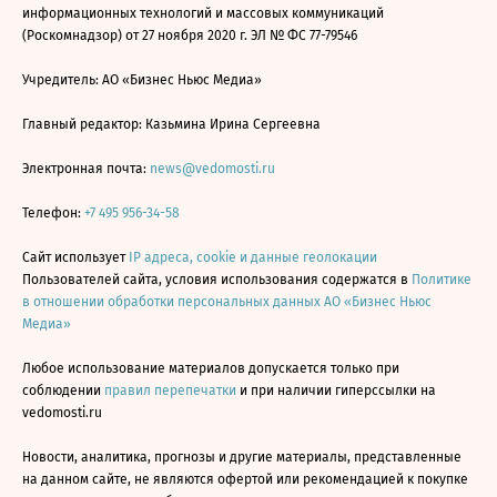
информационных технологий и массовых коммуникаций
(Роскомнадзор) от 27 ноября 2020 г. ЭЛ № ФС 77-79546
Учредитель: АО «Бизнес Ньюс Медиа»
Главный редактор: Казьмина Ирина Сергеевна
Электронная почта:
news@vedomosti.ru
Телефон:
+7 495 956-34-58
Сайт использует
IP адреса, cookie и данные геолокации
Пользователей сайта, условия использования содержатся в
Политике
в отношении обработки персональных данных АО «Бизнес Ньюс
Медиа»
Любое использование материалов допускается только при
соблюдении
правил перепечатки
и при наличии гиперссылки на
vedomosti.ru
Новости, аналитика, прогнозы и другие материалы, представленные
на данном сайте, не являются офертой или рекомендацией к покупке