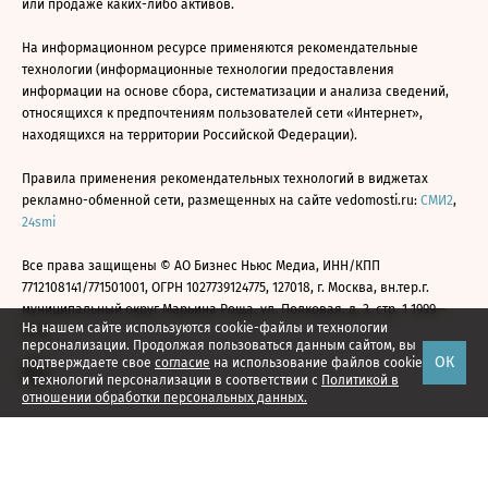
или продаже каких-либо активов.
На информационном ресурсе применяются рекомендательные
технологии (информационные технологии предоставления
информации на основе сбора, систематизации и анализа сведений,
относящихся к предпочтениям пользователей сети «Интернет»,
находящихся на территории Российской Федерации).
Правила применения рекомендательных технологий в виджетах
рекламно-обменной сети, размещенных на сайте vedomosti.ru:
СМИ2
,
24smi
Все права защищены © АО Бизнес Ньюс Медиа, ИНН/КПП
7712108141/771501001, ОГРН 1027739124775, 127018, г. Москва, вн.тер.г.
муниципальный округ Марьина Роща, ул. Полковая, д. 3, стр. 1 1999—
На нашем сайте используются cookie-файлы и технологии
2026
персонализации. Продолжая пользоваться данным сайтом, вы
ОК
подтверждаете свое
согласие
на использование файлов cookie
и технологий персонализации в соответствии с
Политикой в
отношении обработки персональных данных.