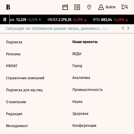
Войти
NY Бирж.
12,229
+1,22%
↑
IMOEX
2 279,35
-0,29%
↓
RTSI
882,04
-0,28%
↓
Ситуация на топливном рынке: меры, динамика, прогнозы
Выб
Наши проекты
Подписка
ВЕДЫ
Реклама
Город
РФРИТ
Аналитика
Справочник компаний
Промышленность
Подписка для юр.лиц
Наука
О компании
Здоровье
Редакция
Конференции
Менеджмент