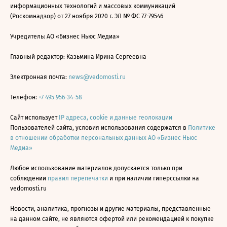
информационных технологий и массовых коммуникаций
(Роскомнадзор) от 27 ноября 2020 г. ЭЛ № ФС 77-79546
Учредитель: АО «Бизнес Ньюс Медиа»
Главный редактор: Казьмина Ирина Сергеевна
Электронная почта:
news@vedomosti.ru
Телефон:
+7 495 956-34-58
Сайт использует
IP адреса, cookie и данные геолокации
Пользователей сайта, условия использования содержатся в
Политике
в отношении обработки персональных данных АО «Бизнес Ньюс
Медиа»
Любое использование материалов допускается только при
соблюдении
правил перепечатки
и при наличии гиперссылки на
vedomosti.ru
Новости, аналитика, прогнозы и другие материалы, представленные
на данном сайте, не являются офертой или рекомендацией к покупке