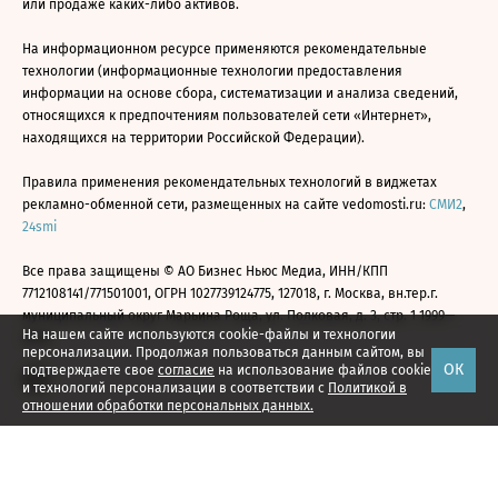
или продаже каких-либо активов.
На информационном ресурсе применяются рекомендательные
технологии (информационные технологии предоставления
информации на основе сбора, систематизации и анализа сведений,
относящихся к предпочтениям пользователей сети «Интернет»,
находящихся на территории Российской Федерации).
Правила применения рекомендательных технологий в виджетах
рекламно-обменной сети, размещенных на сайте vedomosti.ru:
СМИ2
,
24smi
Все права защищены © АО Бизнес Ньюс Медиа, ИНН/КПП
7712108141/771501001, ОГРН 1027739124775, 127018, г. Москва, вн.тер.г.
муниципальный округ Марьина Роща, ул. Полковая, д. 3, стр. 1 1999—
На нашем сайте используются cookie-файлы и технологии
2026
персонализации. Продолжая пользоваться данным сайтом, вы
ОК
подтверждаете свое
согласие
на использование файлов cookie
и технологий персонализации в соответствии с
Политикой в
отношении обработки персональных данных.