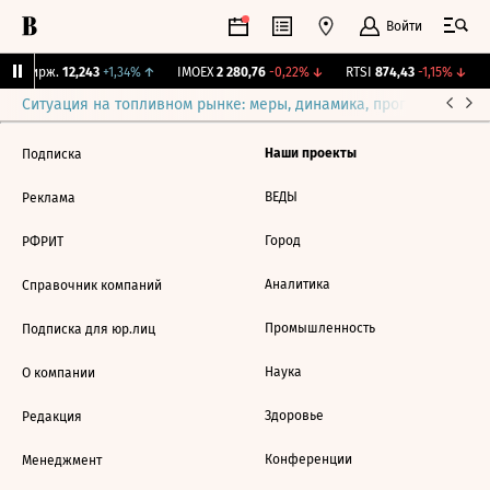
Войти
NY Бирж.
12,243
+1,34%
↑
IMOEX
2 280,76
-0,22%
↓
RTSI
874,43
-1,15%
↓
R
Ситуация на топливном рынке: меры, динамика, прогнозы
Выб
Наши проекты
Подписка
ВЕДЫ
Реклама
Город
РФРИТ
Аналитика
Справочник компаний
Промышленность
Подписка для юр.лиц
Наука
О компании
Здоровье
Редакция
Конференции
Менеджмент