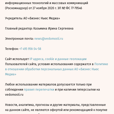
информационных технологий и массовых коммуникаций
(Роскомнадзор) от 27 ноября 2020 г. ЭЛ № ФС 77-79546
Учредитель: АО «Бизнес Ньюс Медиа»
Главный редактор: Казьмина Ирина Сергеевна
Электронная почта:
news@vedomosti.ru
Телефон:
+7 495 956-34-58
Сайт использует
IP адреса, cookie и данные геолокации
Пользователей сайта, условия использования содержатся в
Политике
в отношении обработки персональных данных АО «Бизнес Ньюс
Медиа»
Любое использование материалов допускается только при
соблюдении
правил перепечатки
и при наличии гиперссылки на
vedomosti.ru
Новости, аналитика, прогнозы и другие материалы, представленные
на данном сайте, не являются офертой или рекомендацией к покупке