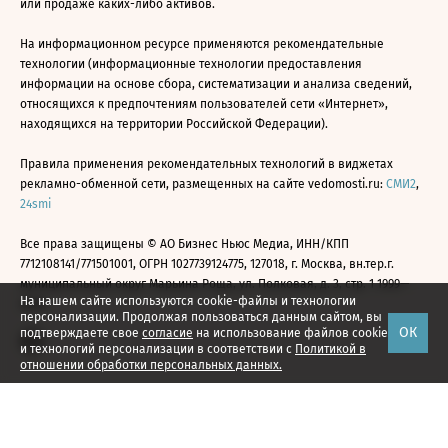
или продаже каких-либо активов.
На информационном ресурсе применяются рекомендательные
технологии (информационные технологии предоставления
информации на основе сбора, систематизации и анализа сведений,
относящихся к предпочтениям пользователей сети «Интернет»,
находящихся на территории Российской Федерации).
Правила применения рекомендательных технологий в виджетах
рекламно-обменной сети, размещенных на сайте vedomosti.ru:
СМИ2
,
24smi
Все права защищены © АО Бизнес Ньюс Медиа, ИНН/КПП
7712108141/771501001, ОГРН 1027739124775, 127018, г. Москва, вн.тер.г.
муниципальный округ Марьина Роща, ул. Полковая, д. 3, стр. 1 1999—
На нашем сайте используются cookie-файлы и технологии
2026
персонализации. Продолжая пользоваться данным сайтом, вы
ОК
подтверждаете свое
согласие
на использование файлов cookie
и технологий персонализации в соответствии с
Политикой в
отношении обработки персональных данных.