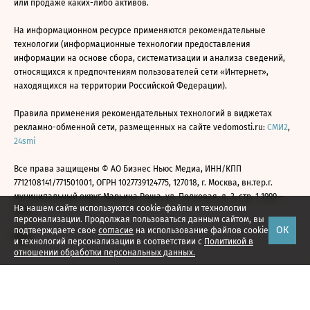
или продаже каких-либо активов.
На информационном ресурсе применяются рекомендательные
технологии (информационные технологии предоставления
информации на основе сбора, систематизации и анализа сведений,
относящихся к предпочтениям пользователей сети «Интернет»,
находящихся на территории Российской Федерации).
Правила применения рекомендательных технологий в виджетах
рекламно-обменной сети, размещенных на сайте vedomosti.ru:
СМИ2
,
24smi
Все права защищены © АО Бизнес Ньюс Медиа, ИНН/КПП
7712108141/771501001, ОГРН 1027739124775, 127018, г. Москва, вн.тер.г.
муниципальный округ Марьина Роща, ул. Полковая, д. 3, стр. 1 1999—
На нашем сайте используются cookie-файлы и технологии
2026
персонализации. Продолжая пользоваться данным сайтом, вы
ОК
подтверждаете свое
согласие
на использование файлов cookie
и технологий персонализации в соответствии с
Политикой в
отношении обработки персональных данных.