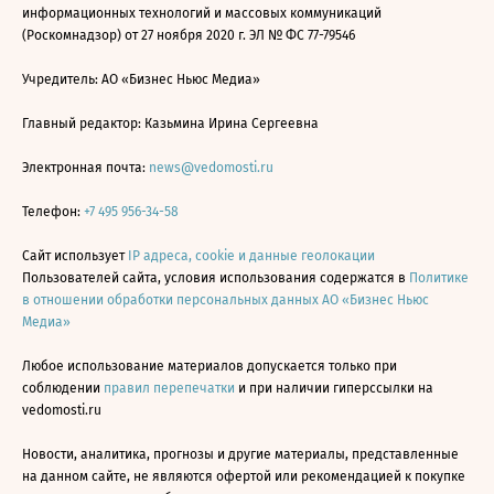
информационных технологий и массовых коммуникаций
(Роскомнадзор) от 27 ноября 2020 г. ЭЛ № ФС 77-79546
Учредитель: АО «Бизнес Ньюс Медиа»
Главный редактор: Казьмина Ирина Сергеевна
Электронная почта:
news@vedomosti.ru
Телефон:
+7 495 956-34-58
Сайт использует
IP адреса, cookie и данные геолокации
Пользователей сайта, условия использования содержатся в
Политике
в отношении обработки персональных данных АО «Бизнес Ньюс
Медиа»
Любое использование материалов допускается только при
соблюдении
правил перепечатки
и при наличии гиперссылки на
vedomosti.ru
Новости, аналитика, прогнозы и другие материалы, представленные
на данном сайте, не являются офертой или рекомендацией к покупке