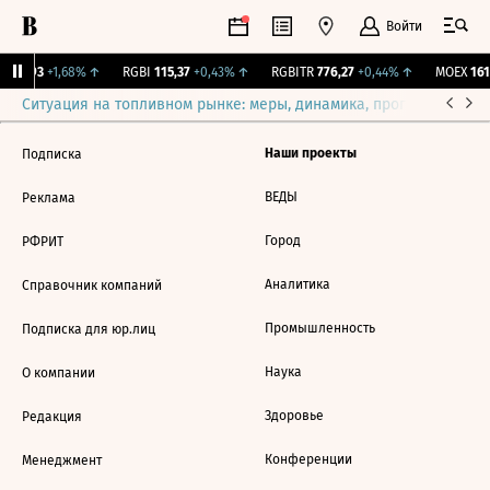
Войти
895,93
+1,68%
↑
RGBI
115,37
+0,43%
↑
RGBITR
776,27
+0,44%
↑
MOEX
161,
Ситуация на топливном рынке: меры, динамика, прогнозы
Выб
Наши проекты
Подписка
ВЕДЫ
Реклама
Город
РФРИТ
Аналитика
Справочник компаний
Промышленность
Подписка для юр.лиц
Наука
О компании
Здоровье
Редакция
Конференции
Менеджмент