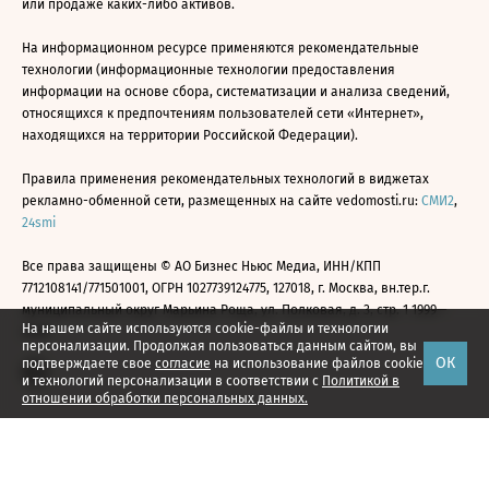
или продаже каких-либо активов.
На информационном ресурсе применяются рекомендательные
технологии (информационные технологии предоставления
информации на основе сбора, систематизации и анализа сведений,
относящихся к предпочтениям пользователей сети «Интернет»,
находящихся на территории Российской Федерации).
Правила применения рекомендательных технологий в виджетах
рекламно-обменной сети, размещенных на сайте vedomosti.ru:
СМИ2
,
24smi
Все права защищены © АО Бизнес Ньюс Медиа, ИНН/КПП
7712108141/771501001, ОГРН 1027739124775, 127018, г. Москва, вн.тер.г.
муниципальный округ Марьина Роща, ул. Полковая, д. 3, стр. 1 1999—
На нашем сайте используются cookie-файлы и технологии
2026
персонализации. Продолжая пользоваться данным сайтом, вы
ОК
подтверждаете свое
согласие
на использование файлов cookie
и технологий персонализации в соответствии с
Политикой в
отношении обработки персональных данных.