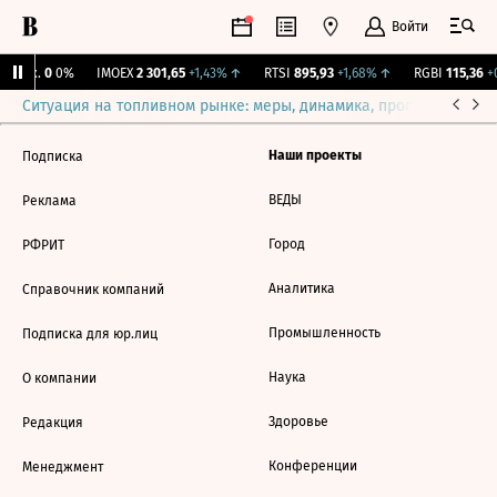
Войти
Бирж.
0
0%
IMOEX
2 301,65
+1,43%
↑
RTSI
895,93
+1,68%
↑
RGBI
115,36
+0
Ситуация на топливном рынке: меры, динамика, прогнозы
Выб
Наши проекты
Подписка
ВЕДЫ
Реклама
Город
РФРИТ
Аналитика
Справочник компаний
Промышленность
Подписка для юр.лиц
Наука
О компании
Здоровье
Редакция
Конференции
Менеджмент