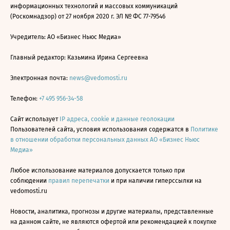
информационных технологий и массовых коммуникаций
(Роскомнадзор) от 27 ноября 2020 г. ЭЛ № ФС 77-79546
Учредитель: АО «Бизнес Ньюс Медиа»
Главный редактор: Казьмина Ирина Сергеевна
Электронная почта:
news@vedomosti.ru
Телефон:
+7 495 956-34-58
Сайт использует
IP адреса, cookie и данные геолокации
Пользователей сайта, условия использования содержатся в
Политике
в отношении обработки персональных данных АО «Бизнес Ньюс
Медиа»
Любое использование материалов допускается только при
соблюдении
правил перепечатки
и при наличии гиперссылки на
vedomosti.ru
Новости, аналитика, прогнозы и другие материалы, представленные
на данном сайте, не являются офертой или рекомендацией к покупке