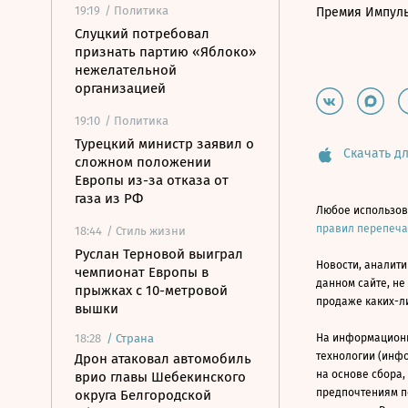
19:19
/ Политика
Премия Импул
Слуцкий потребовал
признать партию «Яблоко»
нежелательной
организацией
19:10
/ Политика
Турецкий министр заявил о
Скачать дл
сложном положении
Европы из-за отказа от
газа из РФ
Любое использов
правил перепеч
18:44
/ Стиль жизни
Руслан Терновой выиграл
Новости, аналити
чемпионат Европы в
данном сайте, не
прыжках с 10-метровой
продаже каких-л
вышки
18:28
/
Страна
На информацион
технологии (инф
Дрон атаковал автомобиль
на основе сбора,
врио главы Шебекинского
предпочтениям п
округа Белгородской