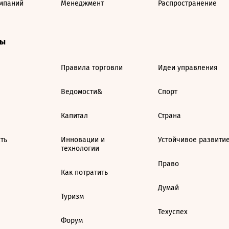
мпаний
Менеджмент
Распространение
ты
Правила торговли
Идеи управления
Ведомости&
Спорт
Капитал
Страна
ть
Инновации и
Устойчивое развити
технологии
Право
Как потратить
Думай
Туризм
Техуспех
Форум