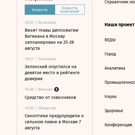
Справочник ко
Новости
Новости
компаний
20:10
/ Политика
Наши проек
Визит главы дипломатии
Ватикана в Москву
ВЕДЫ
запланирован на 25-28
августа
Город
19:57
/ Политика
Зеленский опустился на
Аналитика
девятое место в рейтинге
доверия
Промышленнос
19:38
/ Мнения
Наука
Средство от сквозняков
19:36
/ Общество
Здоровье
Синоптики предупредили о
сильном ливне в Москве 7
Конференции
августа