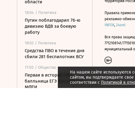
территории Росс
области
18:04
/ Политика
Правила примене
рекламно-обменно
Путин поблагодарил 76-ю
INFOX
,
24smi
дивизию ВДВ за боевую
работу
Все права защищ
18:03
/ Политика
7712108141/7715010
муниципальный окр
Средства ПВО в течение дня
сбили 281 беспилотник ВСУ
17:50
/ Общество
На нашем сайте используются c
Первая в истории 500-
сайтом, вы подтверждаете свое
балльница ЕГЭ поступила в
соответствии с
Политикой в отн
МФТИ
17:33
/ Политика
Зеленский впервые с
начала конфликта с
Россией посетит Сербию
17:22
/ Бизнес