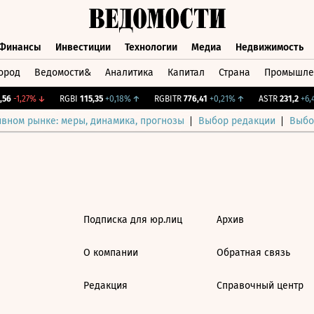
Финансы
Инвестиции
Технологии
Медиа
Недвижимость
ород
Ведомости&
Аналитика
Капитал
Страна
Промышле
а
Финансы
Инвестиции
Технологии
Медиа
Недвижимос
56
-1,27%
↓
RGBI
115,35
+0,18%
↑
RGBITR
776,41
+0,21%
↑
ASTR
231,2
+6,4
ивном рынке: меры, динамика, прогнозы
Выбор редакции
Выбо
Подписка для юр.лиц
Архив
О компании
Обратная связь
Редакция
Справочный центр