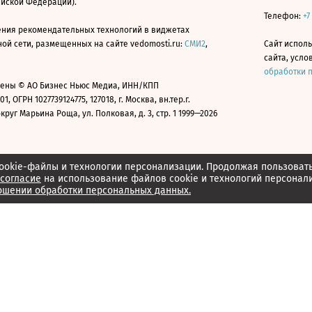
ийской Федерации).
Телефон:
+7
ния рекомендательных технологий в виджетах
й сети, размещенных на сайте vedomosti.ru:
СМИ2
,
Сайт испол
сайта, усл
обработки 
ены © АО Бизнес Ньюс Медиа, ИНН/КПП
01, ОГРН 1027739124775, 127018, г. Москва, вн.тер.г.
уг Марьина Роща, ул. Полковая, д. 3, стр. 1 1999—2026
ookie-файлы и технологии персонализации. Продолжая пользоват
согласие
на использование файлов cookie и технологий персонал
ошении обработки персональных данных.