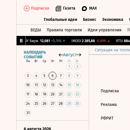
Подписка
Газета
MAX
Глобальные идеи
Бизнес
Экономика
ВЕДЫ
Правила торговли
Идеи управления
Г
Глобальные идеи
Бизнес
Экономик
2
+6,4%
↑
CNY Бирж.
12,081
+0,76%
↑
IMOEX
2 285,88
-0,69%
↓
RTSI
884,
Ситуация на топл
КАЛЕНДАРЬ
Август
СОБЫТИЙ
Пн
Вт
Ср
Чт
Пт
Сб
Вс
1
2
3
4
5
6
7
8
9
10
11
12
13
14
15
16
Подписка
17
18
19
20
21
22
23
24
25
26
27
28
29
30
Реклама
31
РФРИТ
6 августа 2026