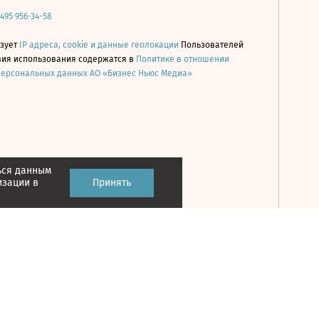
 495 956-34-58
ьзует
IP адреса, cookie и данные геолокации
Пользователей
овия использования содержатся в
Политике в отношении
персональных данных АО «Бизнес Ньюс Медиа»
ься данным
Принять
изации в