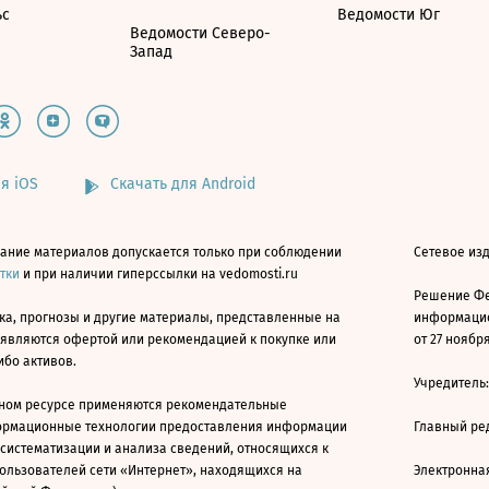
ьс
Ведомости Юг
Ведомости Северо-
Запад
я iOS
Скачать для Android
ание материалов допускается только при соблюдении
Сетевое изд
атки
и при наличии гиперссылки на vedomosti.ru
Решение Фе
ка, прогнозы и другие материалы, представленные на
информацио
 являются офертой или рекомендацией к покупке или
от 27 ноября
ибо активов.
Учредитель
ном ресурсе применяются рекомендательные
ормационные технологии предоставления информации
Главный ре
 систематизации и анализа сведений, относящихся к
ользователей сети «Интернет», находящихся на
Электронна