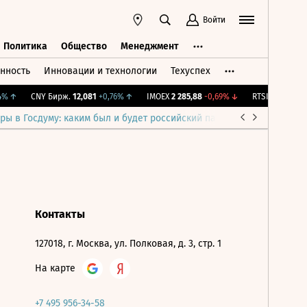
Войти
Политика
Общество
Менеджмент
нность
Инновации и технологии
Техуспех
ть
Политика
Общество
Менеджмент
%
↑
CNY Бирж.
12,081
+0,76%
↑
IMOEX
2 285,88
-0,69%
↓
RTSI
884,56
-1,2
ры в Госдуму: каким был и будет российский парламент
Война н
Контакты
127018, г. Москва, ул. Полковая, д. 3, стр. 1
На карте
+7 495 956-34-58