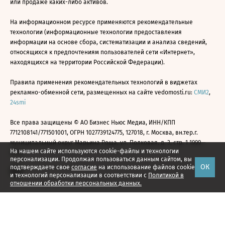
или продаже каких-либо активов.
На информационном ресурсе применяются рекомендательные
технологии (информационные технологии предоставления
информации на основе сбора, систематизации и анализа сведений,
относящихся к предпочтениям пользователей сети «Интернет»,
находящихся на территории Российской Федерации).
Правила применения рекомендательных технологий в виджетах
рекламно-обменной сети, размещенных на сайте vedomosti.ru:
СМИ2
,
24smi
Все права защищены © АО Бизнес Ньюс Медиа, ИНН/КПП
7712108141/771501001, ОГРН 1027739124775, 127018, г. Москва, вн.тер.г.
муниципальный округ Марьина Роща, ул. Полковая, д. 3, стр. 1 1999—
На нашем сайте используются cookie-файлы и технологии
2026
персонализации. Продолжая пользоваться данным сайтом, вы
ОК
подтверждаете свое
согласие
на использование файлов cookie
и технологий персонализации в соответствии с
Политикой в
отношении обработки персональных данных.