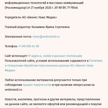
информационных технологий и массовых коммуникаций
(Роскомнадзор) от 27 ноября 2020 г. ЭЛ № ФС 77-79546
Учредитель: АО «Бизнес Ньюс Медиа»
Главный редактор: Казьмина Ирина Сергеевна
Электронная почта:
news@vedomosti.ru
Телефон:
+7 495 956-34-58
Сайт использует
IP адреса, cookie и данные геолокации
Пользователей сайта, условия использования содержатся в
Политике
в отношении обработки персональных данных АО «Бизнес Ньюс
Медиа»
Любое использование материалов допускается только при
соблюдении
правил перепечатки
и при наличии гиперссылки на
vedomosti.ru
Новости, аналитика, прогнозы и другие материалы, представленные
на данном сайте, не являются офертой или рекомендацией к покупке