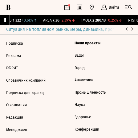
Войти
MGTS
1 322
+0,61%
↑
ARSA
7,36
-2,39%
↓
IMOEX
2 280,13
-0,25%
↓
RTSI
8
Ситуация на топливном рынке: меры, динамика, прогнозы
Выб
Наши проекты
Подписка
ВЕДЫ
Реклама
Город
РФРИТ
Аналитика
Справочник компаний
Промышленность
Подписка для юр.лиц
Наука
О компании
Здоровье
Редакция
Конференции
Менеджмент