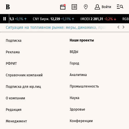
Войти
BI
115,3
+0,1%
↑
CNY Бирж.
12,239
+1,31%
↑
IMOEX
2 281,31
-0,2%
↓
RGBI
Ситуация на топливном рынке: меры, динамика, прогнозы
Выб
Наши проекты
Подписка
ВЕДЫ
Реклама
Город
РФРИТ
Аналитика
Справочник компаний
Промышленность
Подписка для юр.лиц
Наука
О компании
Здоровье
Редакция
Конференции
Менеджмент