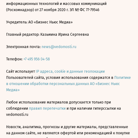
информационных технологий и массовых коммуникаций
(Роскомнадзор) от 27 ноября 2020 г. ЭЛ № ФС 77-79546
Учредитель: АО «Бизнес Ньюс Медиа»
Главный редактор: Казьмина Ирина Сергеевна
Электронная почта:
news@vedomosti.ru
Телефон:
+7 495 956-34-58
Сайт использует
IP адреса, cookie и данные геолокации
Пользователей сайта, условия использования содержатся в
Политике
в отношении обработки персональных данных АО «Бизнес Ньюс
Медиа»
Любое использование материалов допускается только при
соблюдении
правил перепечатки
и при наличии гиперссылки на
vedomosti.ru
Новости, аналитика, прогнозы и другие материалы, представленные
на данном сайте, не являются офертой или рекомендацией к покупке