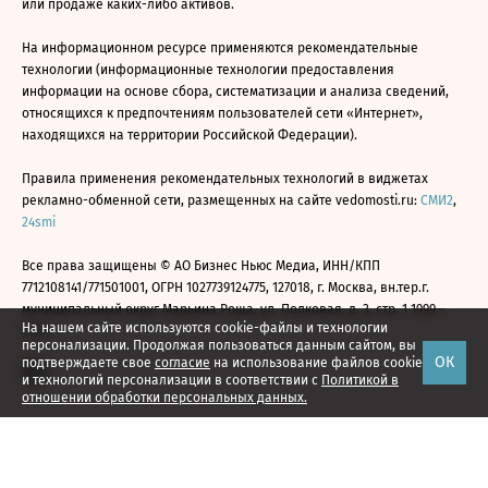
или продаже каких-либо активов.
На информационном ресурсе применяются рекомендательные
технологии (информационные технологии предоставления
информации на основе сбора, систематизации и анализа сведений,
относящихся к предпочтениям пользователей сети «Интернет»,
находящихся на территории Российской Федерации).
Правила применения рекомендательных технологий в виджетах
рекламно-обменной сети, размещенных на сайте vedomosti.ru:
СМИ2
,
24smi
Все права защищены © АО Бизнес Ньюс Медиа, ИНН/КПП
7712108141/771501001, ОГРН 1027739124775, 127018, г. Москва, вн.тер.г.
муниципальный округ Марьина Роща, ул. Полковая, д. 3, стр. 1 1999—
На нашем сайте используются cookie-файлы и технологии
2026
персонализации. Продолжая пользоваться данным сайтом, вы
ОК
подтверждаете свое
согласие
на использование файлов cookie
и технологий персонализации в соответствии с
Политикой в
отношении обработки персональных данных.