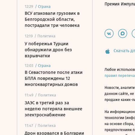
Премия Импул
12:29
/
Страна
ВСУ атаковали грузовик в
Белгородской области,
пострадали три человека
12:19
/ Политика
У побережья Турции
обнаружили дрон без
Скачать дл
взрывчатки
12:03
/
Страна
Любое использов
В Севастополе после атаки
правил перепеч
БПЛА повреждены 12
многоквартирных домов
Новости, аналити
данном сайте, не
11:49
/ Политика
продаже каких-л
ЗАЭС в третий раз за
неделю потеряла внешнее
На информацион
электроснабжение
технологии (инф
на основе сбора,
11:47
/ Политика
предпочтениям п
Дрон взорвался в Болгарии