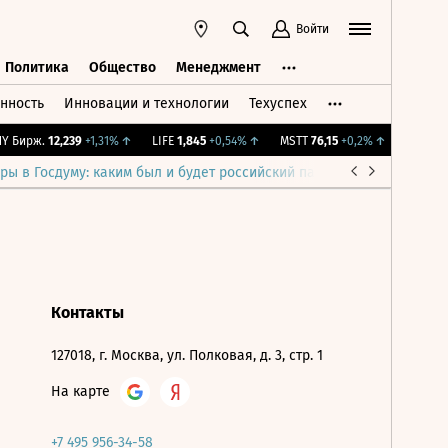
Войти
Политика
Общество
Менеджмент
нность
Инновации и технологии
Техуспех
ть
Политика
Общество
Менеджмент
 Бирж.
12,239
+1,31%
↑
LIFE
1,845
+0,54%
↑
MSTT
76,15
+0,2%
↑
IMOEX
2 
ры в Госдуму: каким был и будет российский парламент
Война н
Контакты
127018, г. Москва, ул. Полковая, д. 3, стр. 1
На карте
+7 495 956-34-58