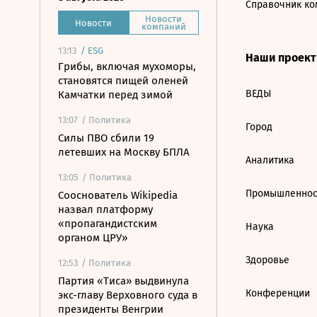
Справочник ко
Новости
Новости
компаний
13:13
/
ESG
Наши проек
Грибы, включая мухоморы,
становятся пищей оленей
ВЕДЫ
Камчатки перед зимой
13:07
/ Политика
Город
Силы ПВО сбили 19
летевших на Москву БПЛА
Аналитика
13:05
/ Политика
Промышленнос
Сооснователь Wikipedia
назвал платформу
«пропагандистским
Наука
органом ЦРУ»
Здоровье
12:53
/ Политика
Партия «Тиса» выдвинула
Конференции
экс-главу Верховного суда в
президенты Венгрии