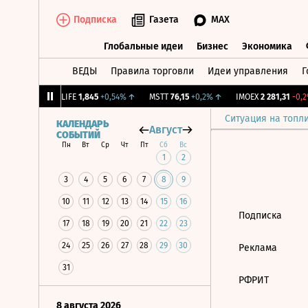
Подписка
Газета
MAX
Глобальные идеи
Бизнес
Экономика
ВЕДЫ
Правила торговли
Идеи управления
Г
Глобальные идеи
Бизнес
Экономик
39
+1,31%
↑
LIFE
1,845
+0,54%
↑
MSTT
76,15
+0,2%
↑
IMOEX
2 281,31
-0,2%
Ситуация на топл
КАЛЕНДАРЬ
Август
СОБЫТИЙ
Пн
Вт
Ср
Чт
Пт
Сб
Вс
1
2
3
4
5
6
7
8
9
10
11
12
13
14
15
16
Подписка
17
18
19
20
21
22
23
24
25
26
27
28
29
30
Реклама
31
РФРИТ
8 августа 2026