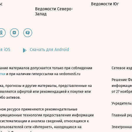
ьс
Ведомости Юг
Ведомости Северо-
Запад
я iOS
Скачать для Android
ание материалов допускается только при соблюдении
Сетевое изд
атки
и при наличии гиперссылки на vedomosti.ru
Решение Фе
ка, прогнозы и другие материалы, представленные на
информацио
 являются офертой или рекомендацией к покупке или
от 27 ноября
ибо активов.
Учредитель
ном ресурсе применяются рекомендательные
ормационные технологии предоставления информации
Главный ре
 систематизации и анализа сведений, относящихся к
ользователей сети «Интернет», находящихся на
Электронна