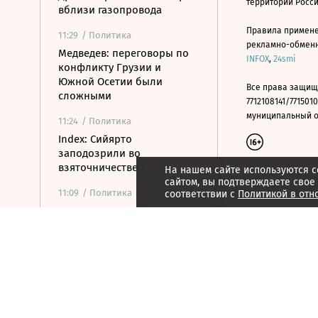
территории Росс
вблизи газопровода
Правила примене
11:29
/ Политика
рекламно-обменно
Медведев: переговоры по
INFOX
,
24smi
конфликту Грузии и
Южной Осетии были
Все права защищ
сложными
7712108141/7715010
муниципальный окр
11:24
/ Политика
Index: Сийярто
заподозрили во
взяточничестве
На нашем сайте используются c
сайтом, вы подтверждаете свое
11:09
/ Политика
соответствии с
Политикой в отн
Турция ограничила проход
судов в Черное море через
пролив Дарданеллы
10:56
/
Страна
В Геленджике закрыли
пляжи из-за угрозы атаки
10:48
/
Технологии и