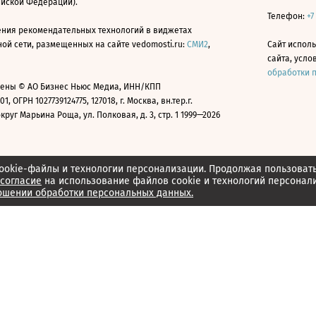
ийской Федерации).
Телефон:
+7
ния рекомендательных технологий в виджетах
й сети, размещенных на сайте vedomosti.ru:
СМИ2
,
Сайт испол
сайта, усл
обработки 
ены © АО Бизнес Ньюс Медиа, ИНН/КПП
01, ОГРН 1027739124775, 127018, г. Москва, вн.тер.г.
уг Марьина Роща, ул. Полковая, д. 3, стр. 1 1999—2026
ookie-файлы и технологии персонализации. Продолжая пользоват
согласие
на использование файлов cookie и технологий персонал
ошении обработки персональных данных.