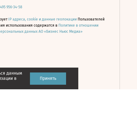
 495 956-34-58
ьзует
IP адреса, cookie и данные геолокации
Пользователей
овия использования содержатся в
Политике в отношении
персональных данных АО «Бизнес Ньюс Медиа»
ься данным
Принять
изации в