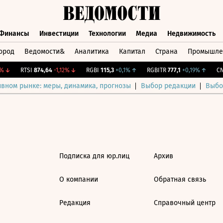
Финансы
Инвестиции
Технологии
Медиа
Недвижимость
ород
Ведомости&
Аналитика
Капитал
Страна
Промышле
а
Финансы
Инвестиции
Технологии
Медиа
Недвижимос
↓
RTSI
874,64
-1,12%
↓
RGBI
115,3
+0,1%
↑
RGBITR
777,1
+0,19%
↑
CNY
ивном рынке: меры, динамика, прогнозы
Выбор редакции
Выбо
Подписка для юр.лиц
Архив
О компании
Обратная связь
Редакция
Справочный центр