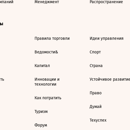
мпаний
Менеджмент
Распространение
ты
Правила торговли
Идеи управления
Ведомости&
Спорт
Капитал
Страна
ть
Инновации и
Устойчивое развити
технологии
Право
Как потратить
Думай
Туризм
Техуспех
Форум