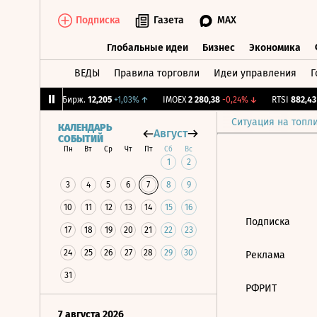
Подписка
Газета
MAX
Глобальные идеи
Бизнес
Экономика
ВЕДЫ
Правила торговли
Идеи управления
Г
Глобальные идеи
Бизнес
Экономик
,18%
↓
CNY Бирж.
12,205
+1,03%
↑
IMOEX
2 280,38
-0,24%
↓
RTSI
882,43
-
Ситуация на топл
КАЛЕНДАРЬ
Август
СОБЫТИЙ
Пн
Вт
Ср
Чт
Пт
Сб
Вс
1
2
3
4
5
6
7
8
9
10
11
12
13
14
15
16
Подписка
17
18
19
20
21
22
23
24
25
26
27
28
29
30
Реклама
31
РФРИТ
7 августа 2026