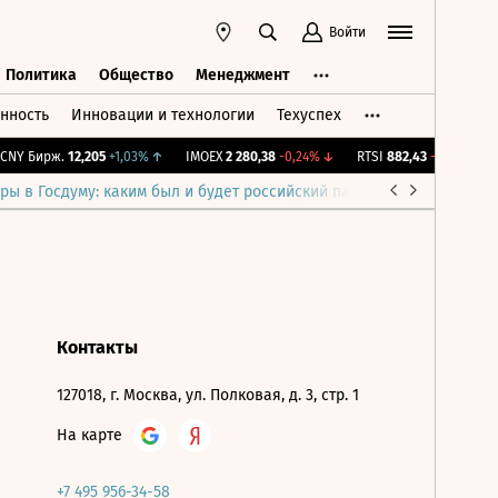
Войти
Политика
Общество
Менеджмент
нность
Инновации и технологии
Техуспех
ть
Политика
Общество
Менеджмент
NY Бирж.
12,205
+1,03%
↑
IMOEX
2 280,38
-0,24%
↓
RTSI
882,43
-0,24%
↓
ры в Госдуму: каким был и будет российский парламент
Война н
Контакты
127018, г. Москва, ул. Полковая, д. 3, стр. 1
На карте
+7 495 956-34-58