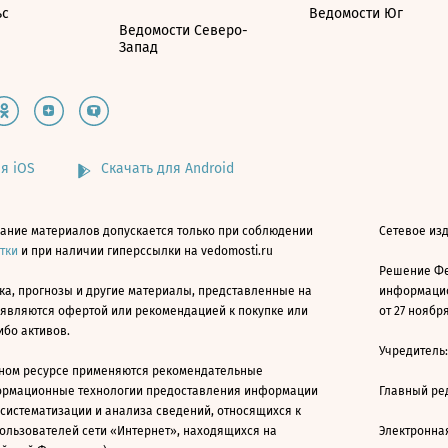
ьс
Ведомости Юг
Ведомости Северо-
Запад
я iOS
Скачать для Android
ание материалов допускается только при соблюдении
Сетевое изд
атки
и при наличии гиперссылки на vedomosti.ru
Решение Фе
ка, прогнозы и другие материалы, представленные на
информацио
 являются офертой или рекомендацией к покупке или
от 27 ноября
ибо активов.
Учредитель
ном ресурсе применяются рекомендательные
ормационные технологии предоставления информации
Главный ре
 систематизации и анализа сведений, относящихся к
ользователей сети «Интернет», находящихся на
Электронна