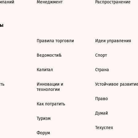
мпаний
Менеджмент
Распространение
ты
Правила торговли
Идеи управления
Ведомости&
Спорт
Капитал
Страна
ть
Инновации и
Устойчивое развити
технологии
Право
Как потратить
Думай
Туризм
Техуспех
Форум