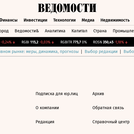
Финансы
Инвестиции
Технологии
Медиа
Недвижимость
ород
Ведомости&
Аналитика
Капитал
Страна
Промышле
а
Финансы
Инвестиции
Технологии
Медиа
Недвижимос
0,24%
↓
RGBI
115,2
-0,03%
↓
RGBITR
775,7
0%
ROSN
350,45
-1,18%
↓
C
ивном рынке: меры, динамика, прогнозы
Выбор редакции
Выбо
Подписка для юр.лиц
Архив
О компании
Обратная связь
Редакция
Справочный центр