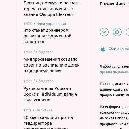
Лестница-медуза и вокзал-
Премия Импул
терем: семь знаменитых
зданий Федора Шехтеля
12:36
/
Идеи управления
Что станет драйвером
рынка платформенной
занятости
Скачать дл
12:30
/ Общество
Минпросвещения создало
совет по воспитанию детей
Любое использов
в цифровую эпоху
правил перепеч
12:28
/ Общество
Новости, аналити
Руководителю Popcorn
данном сайте, не
Books и Individuum дали 4
продаже каких-л
года условно
На информацион
12:11
/ Политика
технологии (инф
ЕС ввел санкции против
на основе сбора,
гендиректора
предпочтениям п