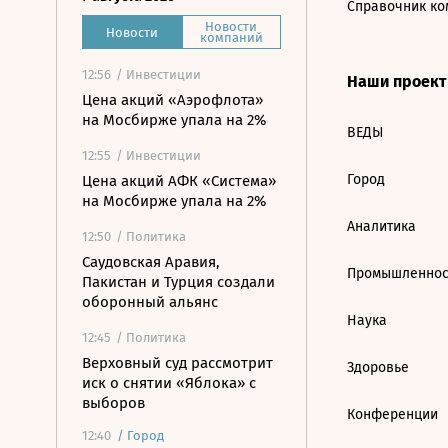
Справочник ко
Новости
Новости
компаний
12:56
/ Инвестиции
Наши проек
Цена акций «Аэрофлота»
на Мосбирже упала на 2%
ВЕДЫ
12:55
/ Инвестиции
Город
Цена акций АФК «Система»
на Мосбирже упала на 2%
Аналитика
12:50
/ Политика
Саудовская Аравия,
Промышленнос
Пакистан и Турция создали
оборонный альянс
Наука
12:45
/ Политика
Верховный суд рассмотрит
Здоровье
иск о снятии «Яблока» с
выборов
Конференции
12:40
/
Город