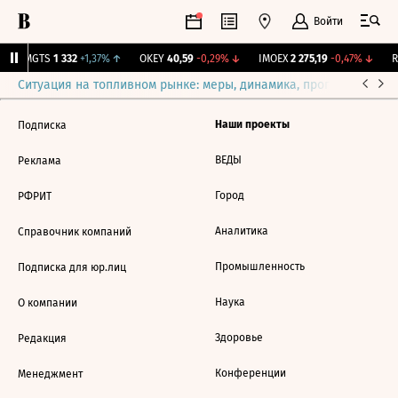
Войти
↑
MGTS
1 332
+1,37%
↑
OKEY
40,59
-0,29%
↓
IMOEX
2 275,19
-0,47%
↓
RT
Ситуация на топливном рынке: меры, динамика, прогнозы
Выб
Наши проекты
Подписка
ВЕДЫ
Реклама
Город
РФРИТ
Аналитика
Справочник компаний
Промышленность
Подписка для юр.лиц
Наука
О компании
Здоровье
Редакция
Конференции
Менеджмент