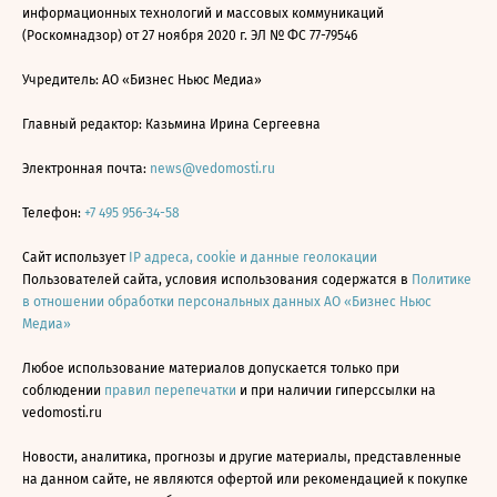
информационных технологий и массовых коммуникаций
(Роскомнадзор) от 27 ноября 2020 г. ЭЛ № ФС 77-79546
Учредитель: АО «Бизнес Ньюс Медиа»
Главный редактор: Казьмина Ирина Сергеевна
Электронная почта:
news@vedomosti.ru
Телефон:
+7 495 956-34-58
Сайт использует
IP адреса, cookie и данные геолокации
Пользователей сайта, условия использования содержатся в
Политике
в отношении обработки персональных данных АО «Бизнес Ньюс
Медиа»
Любое использование материалов допускается только при
соблюдении
правил перепечатки
и при наличии гиперссылки на
vedomosti.ru
Новости, аналитика, прогнозы и другие материалы, представленные
на данном сайте, не являются офертой или рекомендацией к покупке