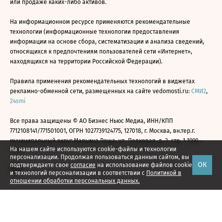
или продаже каких-либо активов.
На информационном ресурсе применяются рекомендательные
технологии (информационные технологии предоставления
информации на основе сбора, систематизации и анализа сведений,
относящихся к предпочтениям пользователей сети «Интернет»,
находящихся на территории Российской Федерации).
Правила применения рекомендательных технологий в виджетах
рекламно-обменной сети, размещенных на сайте vedomosti.ru:
СМИ2
,
24smi
Все права защищены © АО Бизнес Ньюс Медиа, ИНН/КПП
7712108141/771501001, ОГРН 1027739124775, 127018, г. Москва, вн.тер.г.
муниципальный округ Марьина Роща, ул. Полковая, д. 3, стр. 1 1999—
На нашем сайте используются cookie-файлы и технологии
2026
персонализации. Продолжая пользоваться данным сайтом, вы
ОК
подтверждаете свое
согласие
на использование файлов cookie
и технологий персонализации в соответствии с
Политикой в
отношении обработки персональных данных.