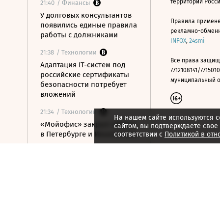
территории Росс
21:40
/ Финансы
У долговых консультантов
Правила примене
появились единые правила
рекламно-обменно
работы с должниками
INFOX
,
24smi
21:38
/ Технологии
Все права защищ
Адаптация IT-систем под
7712108141/7715010
российские сертификаты
муниципальный окр
безопасности потребует
вложений
21:34
/ Технологии
На нашем сайте используются c
«Мойофис» закрыл офисы
сайтом, вы подтверждаете свое
в Петербурге и Иннополисе
соответствии с
Политикой в отн
21:33
/ Политика
Россия поддержала
расширение
авиасообщения с
Казахстаном
21:28
/ Недвижимость