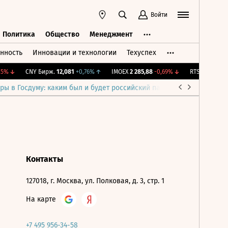
Войти
Политика
Общество
Менеджмент
нность
Инновации и технологии
Техуспех
ть
Политика
Общество
Менеджмент
5%
↓
CNY Бирж.
12,081
+0,76%
↑
IMOEX
2 285,88
-0,69%
↓
RTSI
884,56
-1
ры в Госдуму: каким был и будет российский парламент
Война н
Контакты
127018, г. Москва, ул. Полковая, д. 3, стр. 1
На карте
+7 495 956-34-58