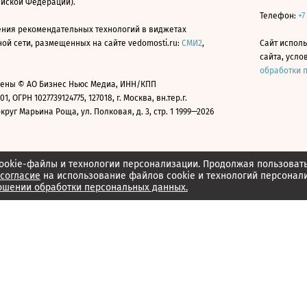
ийской Федерации).
Телефон:
+7
ния рекомендательных технологий в виджетах
й сети, размещенных на сайте vedomosti.ru:
СМИ2
,
Сайт испол
сайта, усл
обработки 
ены © АО Бизнес Ньюс Медиа, ИНН/КПП
01, ОГРН 1027739124775, 127018, г. Москва, вн.тер.г.
уг Марьина Роща, ул. Полковая, д. 3, стр. 1 1999—2026
ookie-файлы и технологии персонализации. Продолжая пользоват
согласие
на использование файлов cookie и технологий персонал
ошении обработки персональных данных.