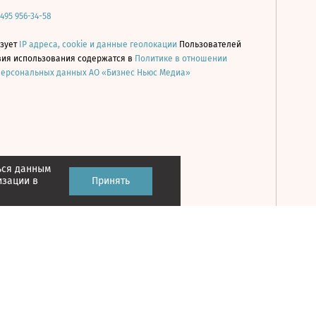
 495 956-34-58
ьзует
IP адреса, cookie и данные геолокации
Пользователей
овия использования содержатся в
Политике в отношении
персональных данных АО «Бизнес Ньюс Медиа»
ься данным
Принять
изации в