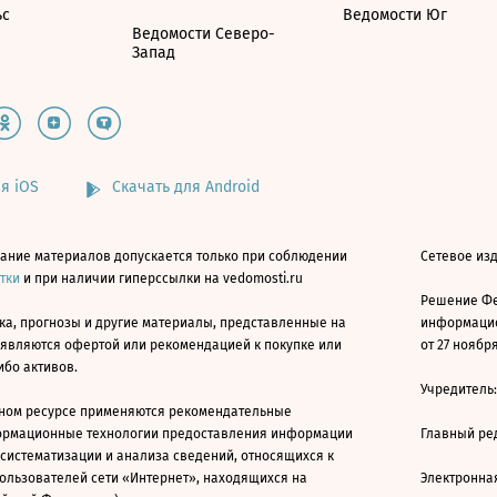
ьс
Ведомости Юг
Ведомости Северо-
Запад
я iOS
Скачать для Android
ание материалов допускается только при соблюдении
Сетевое изд
атки
и при наличии гиперссылки на vedomosti.ru
Решение Фе
ка, прогнозы и другие материалы, представленные на
информацио
 являются офертой или рекомендацией к покупке или
от 27 ноября
ибо активов.
Учредитель
ном ресурсе применяются рекомендательные
ормационные технологии предоставления информации
Главный ре
 систематизации и анализа сведений, относящихся к
ользователей сети «Интернет», находящихся на
Электронна