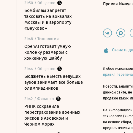
21:50
/ Общество
Премия Импул
Бомбилам запретят
таксовать на вокзалах
Москвы и в аэропорту
«Внуково»
21:48
/ Технологии
OpenAI готовит умную
Скачать дл
колонку размером с
хоккейную шайбу
21:44
/ Общество
Любое использов
правил перепеч
Бюджетные места ведущих
вузов занимает все больше
Новости, аналити
олимпиадников
данном сайте, не
продаже каких-л
21:42
/ Финансы
РНПК сохранила
На информацион
перестрахование военных
технологии (инф
рисков в Азовском и
на основе сбора,
Черном морях
предпочтениям п