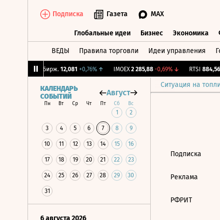
Подписка
Газета
MAX
Глобальные идеи
Бизнес
Экономика
ВЕДЫ
Правила торговли
Идеи управления
Г
Глобальные идеи
Бизнес
Экономик
0,5%
↓
CNY Бирж.
12,081
+0,76%
↑
IMOEX
2 285,88
-0,69%
↓
RTSI
884,56
Ситуация на топл
КАЛЕНДАРЬ
Август
СОБЫТИЙ
Пн
Вт
Ср
Чт
Пт
Сб
Вс
1
2
3
4
5
6
7
8
9
10
11
12
13
14
15
16
Подписка
17
18
19
20
21
22
23
24
25
26
27
28
29
30
Реклама
31
РФРИТ
6 августа 2026