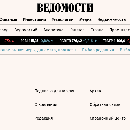
Финансы
Инвестиции
Технологии
Медиа
Недвижимость
ород
Ведомости&
Аналитика
Капитал
Страна
Промышле
а
Финансы
Инвестиции
Технологии
Медиа
Недвижимос
-1,27%
↓
RGBI
115,35
+0,18%
↑
RGBITR
776,42
+0,21%
↑
TRNFP
1 106,6
-0,
ивном рынке: меры, динамика, прогнозы
Выбор редакции
Выбо
Подписка для юр.лиц
Архив
О компании
Обратная связь
Редакция
Справочный центр