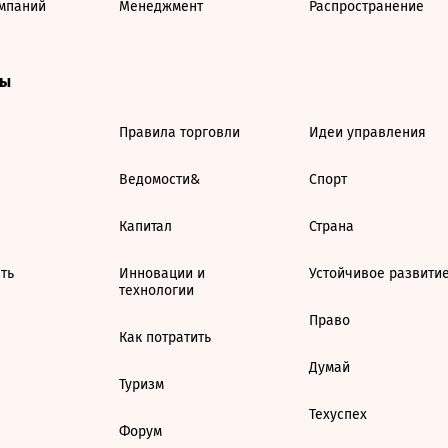
мпаний
Менеджмент
Распространение
ты
Правила торговли
Идеи управления
Ведомости&
Спорт
Капитал
Страна
ть
Инновации и
Устойчивое развити
технологии
Право
Как потратить
Думай
Туризм
Техуспех
Форум