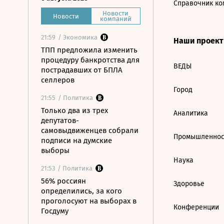
Справочник ко
Новости
Новости
компаний
21:59
/ Экономика
Наши проек
ТПП предложила изменить
процедуру банкротства для
ВЕДЫ
пострадавших от БПЛА
селлеров
Город
21:55
/ Политика
Только два из трех
Аналитика
депутатов-
самовыдвиженцев собрали
Промышленнос
подписи на думские
выборы
Наука
21:53
/ Политика
56% россиян
Здоровье
определились, за кого
проголосуют на выборах в
Конференции
Госдуму