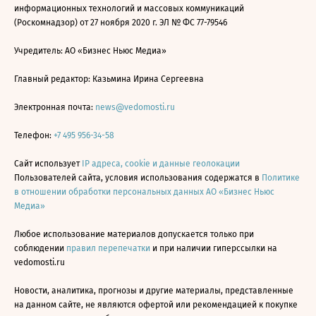
информационных технологий и массовых коммуникаций
(Роскомнадзор) от 27 ноября 2020 г. ЭЛ № ФС 77-79546
Учредитель: АО «Бизнес Ньюс Медиа»
Главный редактор: Казьмина Ирина Сергеевна
Электронная почта:
news@vedomosti.ru
Телефон:
+7 495 956-34-58
Сайт использует
IP адреса, cookie и данные геолокации
Пользователей сайта, условия использования содержатся в
Политике
в отношении обработки персональных данных АО «Бизнес Ньюс
Медиа»
Любое использование материалов допускается только при
соблюдении
правил перепечатки
и при наличии гиперссылки на
vedomosti.ru
Новости, аналитика, прогнозы и другие материалы, представленные
на данном сайте, не являются офертой или рекомендацией к покупке