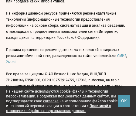
или продаже каких-либо активов.
На информационном ресурсе применяются рекомендательные
технологии (информационные технологии предоставления
информации на основе сбора, систематизации и анализа сведений,
относящихся к предпочтениям пользователей сети «Интернет»,
находящихся на территории Российской Федерации).
Правила применения рекомендательных технологий в виджетах
рекламно-обменной сети, размещенных на сайте vedomosti.ru:
СМИ2
,
24smi
Все права защищены © АО Бизнес Ньюс Медиа, ИНН/КПП
7712108141/771501001, ОГРН 1027739124775, 127018, г. Москва, вн.тер.г.
муниципальный округ Марьина Роща, ул. Полковая, д. 3, стр. 1 1999—
На нашем сайте используются cookie-файлы и технологии
2026
персонализации. Продолжая пользоваться данным сайтом, вы
ОК
подтверждаете свое
согласие
на использование файлов cookie
и технологий персонализации в соответствии с
Политикой в
отношении обработки персональных данных.