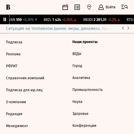
Войти
AVAN
559
+0,18%
↑
BRZL
1 424
-0,56%
↓
IMOEX
2 281,31
-0,2%
↓
RTSI
Ситуация на топливном рынке: меры, динамика, прогнозы
Выб
Наши проекты
Подписка
ВЕДЫ
Реклама
Город
РФРИТ
Аналитика
Справочник компаний
Промышленность
Подписка для юр.лиц
Наука
О компании
Здоровье
Редакция
Конференции
Менеджмент