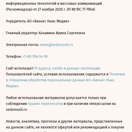
информационных технологий и массовых коммуникаций
(Роскомнадзор) от 27 ноября 2020 г. ЭЛ № ФС 77-79546
Учредитель: АО «Бизнес Ньюс Медиа»
Главный редактор: Казьмина Ирина Сергеевна
Электронная почта:
news@vedomosti.ru
Телефон:
+7 495 956-34-58
Сайт использует
IP адреса, cookie и данные геолокации
Пользователей сайта, условия использования содержатся в
Политике
в отношении обработки персональных данных АО «Бизнес Ньюс
Медиа»
Любое использование материалов допускается только при
соблюдении
правил перепечатки
и при наличии гиперссылки на
vedomosti.ru
Новости, аналитика, прогнозы и другие материалы, представленные
на данном сайте, не являются офертой или рекомендацией к покупке