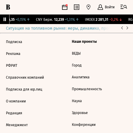
Войти
BI
115,35
+0,15%
↑
CNY Бирж.
12,239
+1,31%
↑
IMOEX
2 281,31
-0,2%
↓
RGB
Ситуация на топливном рынке: меры, динамика, прогнозы
Выб
Наши проекты
Подписка
ВЕДЫ
Реклама
Город
РФРИТ
Аналитика
Справочник компаний
Промышленность
Подписка для юр.лиц
Наука
О компании
Здоровье
Редакция
Конференции
Менеджмент