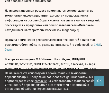
или продаже каких-либо активов.
На информационном ресурсе применяются рекомендательные
технологии (информационные технологии предоставления
информации на основе сбора, систематизации и анализа сведений,
относящихся к предпочтениям пользователей сети «Интернет»,
находящихся на территории Российской Федерации).
Правила применения рекомендательных технологий в виджетах
рекламно-обменной сети, размещенных на сайте vedomosti.ru:
СМИ2
,
24smi
Все права защищены © АО Бизнес Ньюс Медиа, ИНН/КПП
7712108141/771501001, ОГРН 1027739124775, 127018, г. Москва, вн.тер.г.
муниципальный округ Марьина Роща, ул. Полковая, д. 3, стр. 1 1999—
На нашем сайте используются cookie-файлы и технологии
2026
персонализации. Продолжая пользоваться данным сайтом, вы
ОК
подтверждаете свое
согласие
на использование файлов cookie
и технологий персонализации в соответствии с
Политикой в
отношении обработки персональных данных.