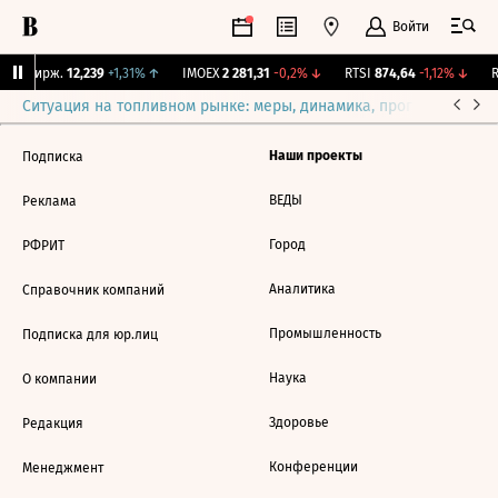
Войти
CNY Бирж.
12,239
+1,31%
↑
IMOEX
2 281,31
-0,2%
↓
RTSI
874,64
-1,12%
↓
R
Ситуация на топливном рынке: меры, динамика, прогнозы
Выб
Наши проекты
Подписка
ВЕДЫ
Реклама
Город
РФРИТ
Аналитика
Справочник компаний
Промышленность
Подписка для юр.лиц
Наука
О компании
Здоровье
Редакция
Конференции
Менеджмент