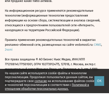
или продаже каких-либо активов.
На информационном ресурсе применяются рекомендательные
технологии (информационные технологии предоставления
информации на основе сбора, систематизации и анализа сведений,
относящихся к предпочтениям пользователей сети «Интернет»,
находящихся на территории Российской Федерации).
Правила применения рекомендательных технологий в виджетах
рекламно-обменной сети, размещенных на сайте vedomosti.ru:
СМИ2
,
24smi
Все права защищены © АО Бизнес Ньюс Медиа, ИНН/КПП
7712108141/771501001, ОГРН 1027739124775, 127018, г. Москва, вн.тер.г.
муниципальный округ Марьина Роща, ул. Полковая, д. 3, стр. 1 1999—
На нашем сайте используются cookie-файлы и технологии
2026
персонализации. Продолжая пользоваться данным сайтом, вы
ОК
подтверждаете свое
согласие
на использование файлов cookie
и технологий персонализации в соответствии с
Политикой в
отношении обработки персональных данных.