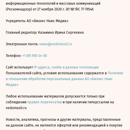
информационных технологий и массовых коммуникаций
(Роскомнадзор) от 27 ноября 2020 г. ЭЛ № ФС 77-79546
Учредитель: АО «Бизнес Ньюс Медиа»
Главный редактор: Казьмина Ирина Сергеевна
Электронная почта:
news@vedomosti.ru
Телефон:
+7 495 956-34-58
Сайт использует
IP адреса, cookie и данные геолокации
Пользователей сайта, условия использования содержатся в
Политике
в отношении обработки персональных данных АО «Бизнес Ньюс
Медиа»
Любое использование материалов допускается только при
соблюдении
правил перепечатки
и при наличии гиперссылки на
vedomosti.ru
Новости, аналитика, прогнозы и другие материалы, представленные
на данном сайте, не являются офертой или рекомендацией к покупке