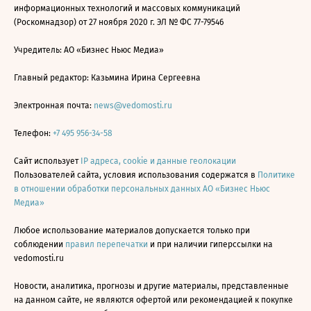
информационных технологий и массовых коммуникаций
(Роскомнадзор) от 27 ноября 2020 г. ЭЛ № ФС 77-79546
Учредитель: АО «Бизнес Ньюс Медиа»
Главный редактор: Казьмина Ирина Сергеевна
Электронная почта:
news@vedomosti.ru
Телефон:
+7 495 956-34-58
Сайт использует
IP адреса, cookie и данные геолокации
Пользователей сайта, условия использования содержатся в
Политике
в отношении обработки персональных данных АО «Бизнес Ньюс
Медиа»
Любое использование материалов допускается только при
соблюдении
правил перепечатки
и при наличии гиперссылки на
vedomosti.ru
Новости, аналитика, прогнозы и другие материалы, представленные
на данном сайте, не являются офертой или рекомендацией к покупке