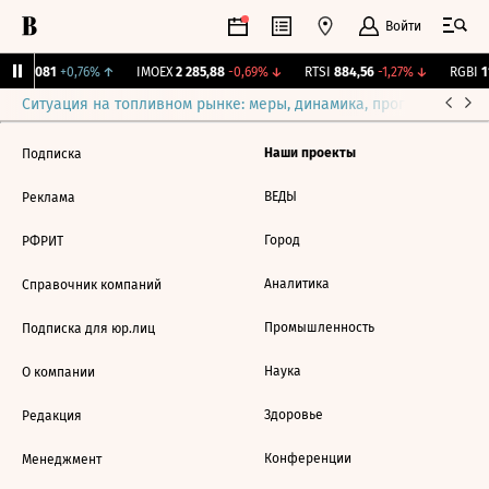
Войти
ж.
12,081
+0,76%
↑
IMOEX
2 285,88
-0,69%
↓
RTSI
884,56
-1,27%
↓
RGBI
11
Ситуация на топливном рынке: меры, динамика, прогнозы
Выб
Наши проекты
Подписка
ВЕДЫ
Реклама
Город
РФРИТ
Аналитика
Справочник компаний
Промышленность
Подписка для юр.лиц
Наука
О компании
Здоровье
Редакция
Конференции
Менеджмент