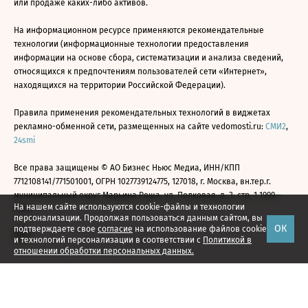
или продаже каких-либо активов.
На информационном ресурсе применяются рекомендательные
технологии (информационные технологии предоставления
информации на основе сбора, систематизации и анализа сведений,
относящихся к предпочтениям пользователей сети «Интернет»,
находящихся на территории Российской Федерации).
Правила применения рекомендательных технологий в виджетах
рекламно-обменной сети, размещенных на сайте vedomosti.ru:
СМИ2
,
24smi
Все права защищены © АО Бизнес Ньюс Медиа, ИНН/КПП
7712108141/771501001, ОГРН 1027739124775, 127018, г. Москва, вн.тер.г.
муниципальный округ Марьина Роща, ул. Полковая, д. 3, стр. 1 1999—
На нашем сайте используются cookie-файлы и технологии
2026
персонализации. Продолжая пользоваться данным сайтом, вы
ОК
подтверждаете свое
согласие
на использование файлов cookie
и технологий персонализации в соответствии с
Политикой в
отношении обработки персональных данных.