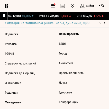
Войти
Y Бирж.
12,081
+0,76%
↑
IMOEX
2 285,88
-0,69%
↓
RTSI
884,56
-1,27%
↓
R
Ситуация на топливном рынке: меры, динамика, прогнозы
Выб
Наши проекты
Подписка
ВЕДЫ
Реклама
Город
РФРИТ
Аналитика
Справочник компаний
Промышленность
Подписка для юр.лиц
Наука
О компании
Здоровье
Редакция
Конференции
Менеджмент