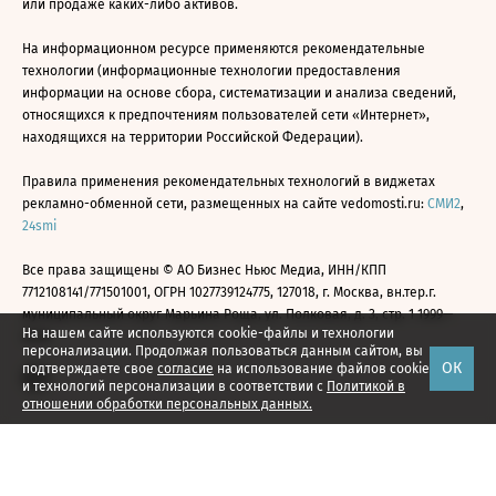
или продаже каких-либо активов.
На информационном ресурсе применяются рекомендательные
технологии (информационные технологии предоставления
информации на основе сбора, систематизации и анализа сведений,
относящихся к предпочтениям пользователей сети «Интернет»,
находящихся на территории Российской Федерации).
Правила применения рекомендательных технологий в виджетах
рекламно-обменной сети, размещенных на сайте vedomosti.ru:
СМИ2
,
24smi
Все права защищены © АО Бизнес Ньюс Медиа, ИНН/КПП
7712108141/771501001, ОГРН 1027739124775, 127018, г. Москва, вн.тер.г.
муниципальный округ Марьина Роща, ул. Полковая, д. 3, стр. 1 1999—
На нашем сайте используются cookie-файлы и технологии
2026
персонализации. Продолжая пользоваться данным сайтом, вы
ОК
подтверждаете свое
согласие
на использование файлов cookie
и технологий персонализации в соответствии с
Политикой в
отношении обработки персональных данных.