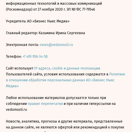
информационных технологий и массовых коммуникаций
(Роскомнадзор) от 27 ноября 2020 г. ЭЛ № ФС 77-79546
Учредитель: АО «Бизнес Ньюс Медиа»
Главный редактор: Казьмина Ирина Сергеевна
Электронная почта:
news@vedomosti.ru
Телефон:
+7 495 956-34-58
Сайт использует
IP адреса, cookie и данные геолокации
Пользователей сайта, условия использования содержатся в
Политике
в отношении обработки персональных данных АО «Бизнес Ньюс
Медиа»
Любое использование материалов допускается только при
соблюдении
правил перепечатки
и при наличии гиперссылки на
vedomosti.ru
Новости, аналитика, прогнозы и другие материалы, представленные
на данном сайте, не являются офертой или рекомендацией к покупке