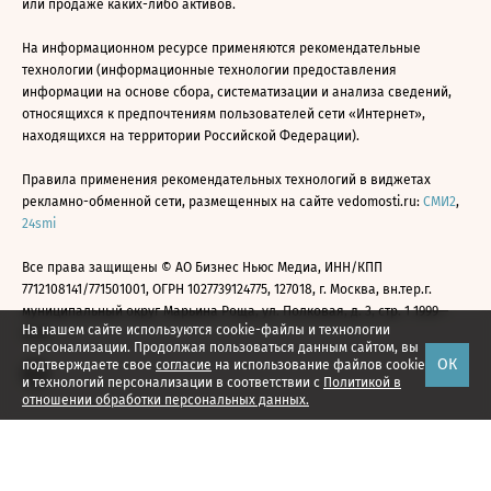
или продаже каких-либо активов.
На информационном ресурсе применяются рекомендательные
технологии (информационные технологии предоставления
информации на основе сбора, систематизации и анализа сведений,
относящихся к предпочтениям пользователей сети «Интернет»,
находящихся на территории Российской Федерации).
Правила применения рекомендательных технологий в виджетах
рекламно-обменной сети, размещенных на сайте vedomosti.ru:
СМИ2
,
24smi
Все права защищены © АО Бизнес Ньюс Медиа, ИНН/КПП
7712108141/771501001, ОГРН 1027739124775, 127018, г. Москва, вн.тер.г.
муниципальный округ Марьина Роща, ул. Полковая, д. 3, стр. 1 1999—
На нашем сайте используются cookie-файлы и технологии
2026
персонализации. Продолжая пользоваться данным сайтом, вы
ОК
подтверждаете свое
согласие
на использование файлов cookie
и технологий персонализации в соответствии с
Политикой в
отношении обработки персональных данных.