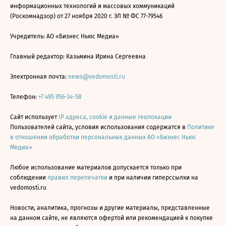
информационных технологий и массовых коммуникаций
(Роскомнадзор) от 27 ноября 2020 г. ЭЛ № ФС 77-79546
Учредитель: АО «Бизнес Ньюс Медиа»
Главный редактор: Казьмина Ирина Сергеевна
Электронная почта:
news@vedomosti.ru
Телефон:
+7 495 956-34-58
Сайт использует
IP адреса, cookie и данные геолокации
Пользователей сайта, условия использования содержатся в
Политике
в отношении обработки персональных данных АО «Бизнес Ньюс
Медиа»
Любое использование материалов допускается только при
соблюдении
правил перепечатки
и при наличии гиперссылки на
vedomosti.ru
Новости, аналитика, прогнозы и другие материалы, представленные
на данном сайте, не являются офертой или рекомендацией к покупке