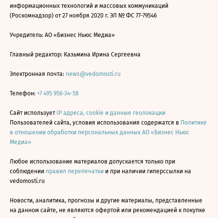
информационных технологий и массовых коммуникаций
(Роскомнадзор) от 27 ноября 2020 г. ЭЛ № ФС 77-79546
Учредитель: АО «Бизнес Ньюс Медиа»
Главный редактор: Казьмина Ирина Сергеевна
Электронная почта:
news@vedomosti.ru
Телефон:
+7 495 956-34-58
Сайт использует
IP адреса, cookie и данные геолокации
Пользователей сайта, условия использования содержатся в
Политике
в отношении обработки персональных данных АО «Бизнес Ньюс
Медиа»
Любое использование материалов допускается только при
соблюдении
правил перепечатки
и при наличии гиперссылки на
vedomosti.ru
Новости, аналитика, прогнозы и другие материалы, представленные
на данном сайте, не являются офертой или рекомендацией к покупке