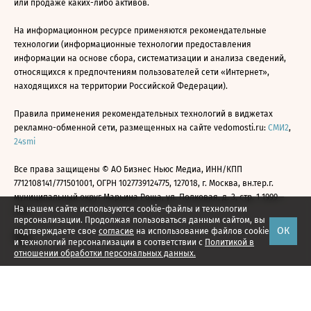
или продаже каких-либо активов.
На информационном ресурсе применяются рекомендательные
технологии (информационные технологии предоставления
информации на основе сбора, систематизации и анализа сведений,
относящихся к предпочтениям пользователей сети «Интернет»,
находящихся на территории Российской Федерации).
Правила применения рекомендательных технологий в виджетах
рекламно-обменной сети, размещенных на сайте vedomosti.ru:
СМИ2
,
24smi
Все права защищены © АО Бизнес Ньюс Медиа, ИНН/КПП
7712108141/771501001, ОГРН 1027739124775, 127018, г. Москва, вн.тер.г.
муниципальный округ Марьина Роща, ул. Полковая, д. 3, стр. 1 1999—
На нашем сайте используются cookie-файлы и технологии
2026
персонализации. Продолжая пользоваться данным сайтом, вы
ОК
подтверждаете свое
согласие
на использование файлов cookie
и технологий персонализации в соответствии с
Политикой в
отношении обработки персональных данных.