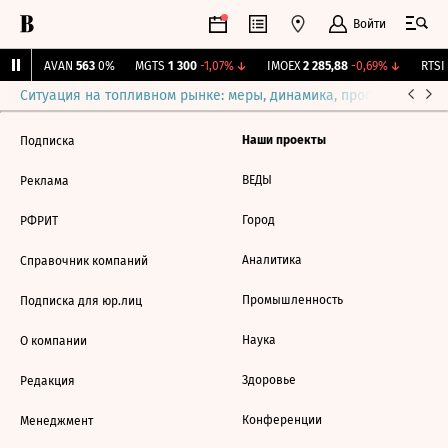
Войти
%
↑
AVAN
563
0%
MGTS
1 300
-1,07%
↓
IMOEX
2 285,88
-0,69%
↓
RTSI
Ситуация на топливном рынке: меры, динамика, прогнозы
Выб
Наши проекты
Подписка
ВЕДЫ
Реклама
Город
РФРИТ
Аналитика
Справочник компаний
Промышленность
Подписка для юр.лиц
Наука
О компании
Здоровье
Редакция
Конференции
Менеджмент