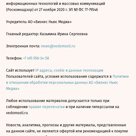
информационных технологий и массовых коммуникаций
(Роскомнадзор) от 27 ноября 2020 г. ЭЛ № ФС 77-79546
Учредитель: АО «Бизнес Ньюс Медиа»
Главный редактор: Казьмина Ирина Сергеевна
Электронная почта:
news@vedomosti.ru
Телефон:
+7 495 956-34-58
Сайт использует
IP адреса, cookie и данные геолокации
Пользователей сайта, условия использования содержатся в
Политике
в отношении обработки персональных данных АО «Бизнес Ньюс
Медиа»
Любое использование материалов допускается только при
соблюдении
правил перепечатки
и при наличии гиперссылки на
vedomosti.ru
Новости, аналитика, прогнозы и другие материалы, представленные
на данном сайте, не являются офертой или рекомендацией к покупке