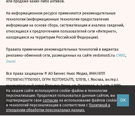
или продаже каких-либо активов.
На информационном ресурсе применяются рекомендательные
технологии (информационные технологии предоставления
информации на основе сбора, систематизации и анализа сведений,
относящихся к предпочтениям пользователей сети «Интернет»,
находящихся на территории Российской Федерации).
Правила применения рекомендательных технологий в виджетах
рекламно-обменной сети, размещенных на сайте vedomosti.ru:
СМИ2
,
24smi
Все права защищены © АО Бизнес Ньюс Медиа, ИНН/КПП
7712108141/771501001, ОГРН 1027739124775, 127018, г. Москва, вн.тер.г.
муниципальный округ Марьина Роща, ул. Полковая, д. 3, стр. 1 1999—
На нашем сайте используются cookie-файлы и технологии
2026
персонализации. Продолжая пользоваться данным сайтом, вы
ОК
подтверждаете свое
согласие
на использование файлов cookie
и технологий персонализации в соответствии с
Политикой в
отношении обработки персональных данных.