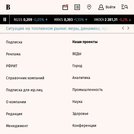
Войти
1%
↑
RGSS
0,209
+2,05%
↑
MRKS
0,393
+1,55%
↑
IMOEX
2 281,31
-0,2%
↓
Ситуация на топливном рынке: меры, динамика, прогнозы
Выб
Наши проекты
Подписка
ВЕДЫ
Реклама
Город
РФРИТ
Аналитика
Справочник компаний
Промышленность
Подписка для юр.лиц
Наука
О компании
Здоровье
Редакция
Конференции
Менеджмент