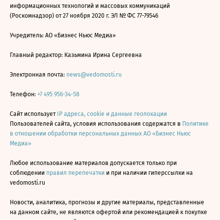
информационных технологий и массовых коммуникаций
(Роскомнадзор) от 27 ноября 2020 г. ЭЛ № ФС 77-79546
Учредитель: АО «Бизнес Ньюс Медиа»
Главный редактор: Казьмина Ирина Сергеевна
Электронная почта:
news@vedomosti.ru
Телефон:
+7 495 956-34-58
Сайт использует
IP адреса, cookie и данные геолокации
Пользователей сайта, условия использования содержатся в
Политике
в отношении обработки персональных данных АО «Бизнес Ньюс
Медиа»
Любое использование материалов допускается только при
соблюдении
правил перепечатки
и при наличии гиперссылки на
vedomosti.ru
Новости, аналитика, прогнозы и другие материалы, представленные
на данном сайте, не являются офертой или рекомендацией к покупке