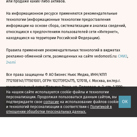
или продаже каких-либо активов.
На информационном ресурсе применяются рекомендательные
технологии (информационные технологии предоставления
информации на основе сбора, систематизации и анализа сведений,
относящихся к предпочтениям пользователей сети «Интернет»,
находящихся на территории Российской Федерации).
Правила применения рекомендательных технологий в виджетах
рекламно-обменной сети, размещенных на сайте vedomosti.ru:
СМИ2
,
24smi
Все права защищены © АО Бизнес Ньюс Медиа, ИНН/КПП
7712108141/771501001, ОГРН 1027739124775, 127018, г. Москва, вн.тер.г.
муниципальный округ Марьина Роща, ул. Полковая, д. 3, стр. 1 1999—
На нашем сайте используются cookie-файлы и технологии
2026
персонализации. Продолжая пользоваться данным сайтом, вы
ОК
подтверждаете свое
согласие
на использование файлов cookie
и технологий персонализации в соответствии с
Политикой в
отношении обработки персональных данных.