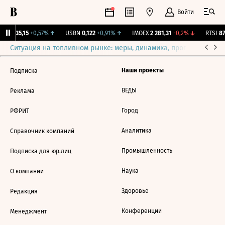
Войти
YAKG
35,15
+0,57%
↑
USBN
0,122
+0,91%
↑
IMOEX
2 281,31
-0,2%
↓
RTSI
87
Ситуация на топливном рынке: меры, динамика, прогнозы
Выб
Наши проекты
Подписка
ВЕДЫ
Реклама
Город
РФРИТ
Аналитика
Справочник компаний
Промышленность
Подписка для юр.лиц
Наука
О компании
Здоровье
Редакция
Конференции
Менеджмент