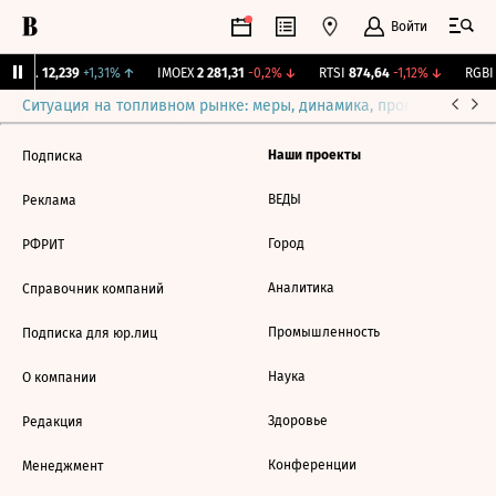
Войти
Бирж.
12,239
+1,31%
↑
IMOEX
2 281,31
-0,2%
↓
RTSI
874,64
-1,12%
↓
RGBI
Ситуация на топливном рынке: меры, динамика, прогнозы
Выб
Наши проекты
Подписка
ВЕДЫ
Реклама
Город
РФРИТ
Аналитика
Справочник компаний
Промышленность
Подписка для юр.лиц
Наука
О компании
Здоровье
Редакция
Конференции
Менеджмент