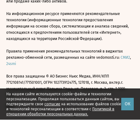
или продаже каких-либо активов.
На информационном ресурсе применяются рекомендательные
технологии (информационные технологии предоставления
информации на основе сбора, систематизации и анализа сведений,
относящихся к предпочтениям пользователей сети «Интернет»,
находящихся на территории Российской Федерации).
Правила применения рекомендательных технологий в виджетах
рекламно-обменной сети, размещенных на сайте vedomosti.ru:
СМИ2
,
24smi
Все права защищены © АО Бизнес Ньюс Медиа, ИНН/КПП
7712108141/771501001, ОГРН 1027739124775, 127018, г. Москва, вн.тер.г.
муниципальный округ Марьина Роща, ул. Полковая, д. 3, стр. 1 1999—
На нашем сайте используются cookie-файлы и технологии
2026
персонализации. Продолжая пользоваться данным сайтом, вы
ОК
подтверждаете свое
согласие
на использование файлов cookie
и технологий персонализации в соответствии с
Политикой в
отношении обработки персональных данных.