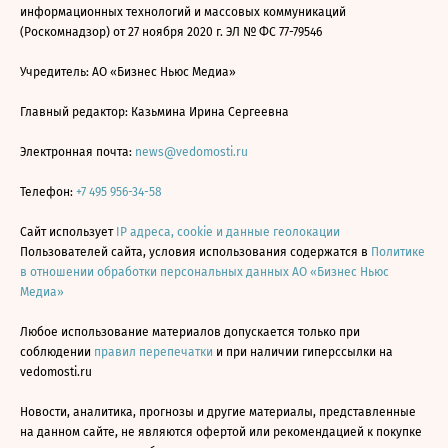
информационных технологий и массовых коммуникаций
(Роскомнадзор) от 27 ноября 2020 г. ЭЛ № ФС 77-79546
Учредитель: АО «Бизнес Ньюс Медиа»
Главный редактор: Казьмина Ирина Сергеевна
Электронная почта:
news@vedomosti.ru
Телефон:
+7 495 956-34-58
Сайт использует
IP адреса, cookie и данные геолокации
Пользователей сайта, условия использования содержатся в
Политике
в отношении обработки персональных данных АО «Бизнес Ньюс
Медиа»
Любое использование материалов допускается только при
соблюдении
правил перепечатки
и при наличии гиперссылки на
vedomosti.ru
Новости, аналитика, прогнозы и другие материалы, представленные
на данном сайте, не являются офертой или рекомендацией к покупке