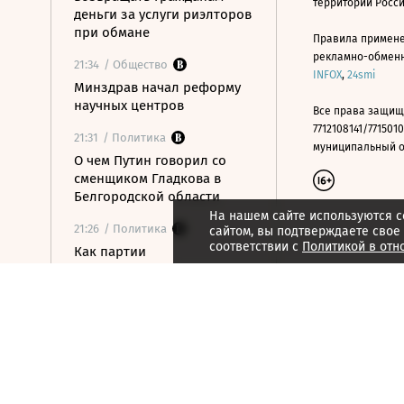
территории Росс
деньги за услуги риэлторов
при обмане
Правила примене
рекламно-обменно
21:34
/ Общество
INFOX
,
24smi
Минздрав начал реформу
научных центров
Все права защищ
7712108141/7715010
21:31
/ Политика
муниципальный окр
О чем Путин говорил со
сменщиком Гладкова в
Белгородской области
На нашем сайте используются c
21:26
/ Политика
сайтом, вы подтверждаете свое
соответствии с
Политикой в отн
Как партии
распределились в
бюллетене на выборах в
Госдуму
21:21
/ Общество
Число рабочих въездов в
РФ граждан Центральной
Азии сократилось на 15%