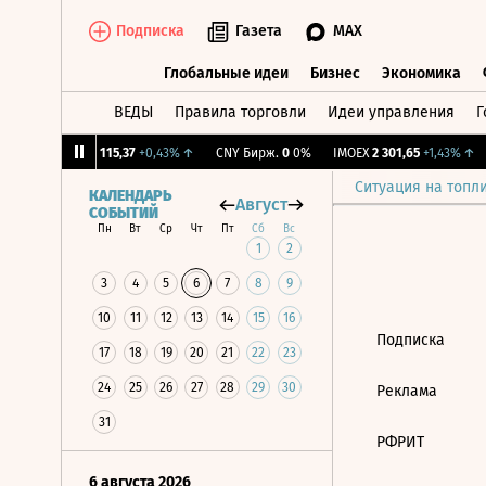
Подписка
Газета
MAX
Глобальные идеи
Бизнес
Экономика
ВЕДЫ
Правила торговли
Идеи управления
Г
Глобальные идеи
Бизнес
Экономик
,68%
↑
RGBI
115,37
+0,43%
↑
CNY Бирж.
0
0%
IMOEX
2 301,65
+1,43%
↑
Ситуация на топл
КАЛЕНДАРЬ
Август
СОБЫТИЙ
Пн
Вт
Ср
Чт
Пт
Сб
Вс
1
2
3
4
5
6
7
8
9
10
11
12
13
14
15
16
Подписка
17
18
19
20
21
22
23
24
25
26
27
28
29
30
Реклама
31
РФРИТ
6 августа 2026