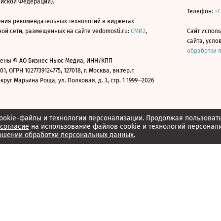
ийской Федерации).
Телефон:
+7
ния рекомендательных технологий в виджетах
й сети, размещенных на сайте vedomosti.ru:
СМИ2
,
Сайт испол
сайта, усл
обработки 
ены © АО Бизнес Ньюс Медиа, ИНН/КПП
01, ОГРН 1027739124775, 127018, г. Москва, вн.тер.г.
уг Марьина Роща, ул. Полковая, д. 3, стр. 1 1999—2026
ookie-файлы и технологии персонализации. Продолжая пользоват
согласие
на использование файлов cookie и технологий персонал
ошении обработки персональных данных.