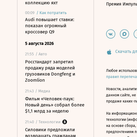
коллекцию яхт
Премия Импул
00:09
/
Как потратить
Audi повышает ставки:
показан огромный
кроссовер Q9
5 августа 2026
Скачать дл
21:55
/ Авто
Росстандарт запретил
продажу ряда моделей
Любое использов
грузовиков Dongfeng и
правил перепеч
Zoomlion
Новости, аналити
21:43
/ Медиа
данном сайте, не
Фильм «Человек-паук:
продаже каких-л
Новый день» собрал более
$1,1 млрд за неделю
На информацион
технологии (инф
21:40
/ Технологии
на основе сбора,
Силовики предложили
предпочтениям п
возвращать гражданам