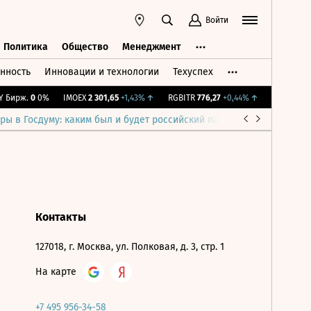
Войти
Политика
Общество
Менеджмент
нность
Инновации и технологии
Техуспех
ть
Политика
Общество
Менеджмент
Бирж.
0
0%
IMOEX
2 301,65
+1,43%
↑
RGBITR
776,27
+0,44%
↑
RTSI
895,93
ры в Госдуму: каким был и будет российский парламент
Война н
Контакты
127018, г. Москва, ул. Полковая, д. 3, стр. 1
На карте
+7 495 956-34-58