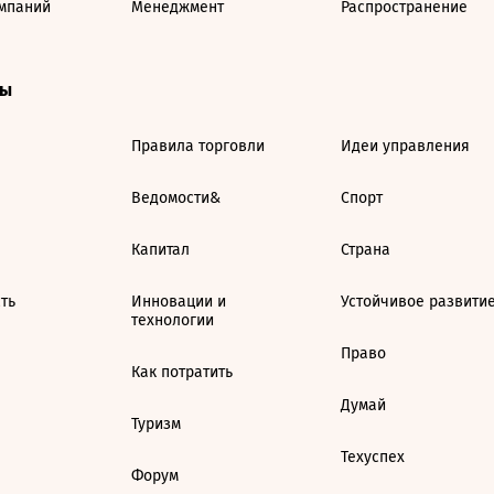
мпаний
Менеджмент
Распространение
ты
Правила торговли
Идеи управления
Ведомости&
Спорт
Капитал
Страна
ть
Инновации и
Устойчивое развити
технологии
Право
Как потратить
Думай
Туризм
Техуспех
Форум