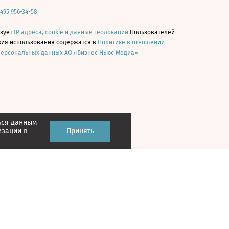
 495 956-34-58
ьзует
IP адреса, cookie и данные геолокации
Пользователей
овия использования содержатся в
Политике в отношении
персональных данных АО «Бизнес Ньюс Медиа»
ься данным
Принять
изации в