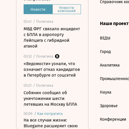
Справочник ко
Новости
Новости
компаний
03:41
/ Политика
Наши проек
МВД ФРГ связало инцидент
с БПЛА в аэропорту
ВЕДЫ
Лейпцига с гибридной
атакой
Город
03:32
/ Политика
«Ведомости» узнали, что
Аналитика
означает отказ кандидатов
в Петербурге от соцсетей
Промышленнос
03:21
/ Политика
Наука
Собянин сообщил об
уничтожении шести
летевших на Москву БПЛА
Здоровье
00:09
/
Как потратить
Конференции
На все случаи жизни:
Bluegame расширяет свою