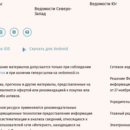
ьс
Ведомости Юг
Ведомости Северо-
Запад
я iOS
Скачать для Android
ание материалов допускается только при соблюдении
Сетевое изд
атки
и при наличии гиперссылки на vedomosti.ru
Решение Фе
ка, прогнозы и другие материалы, представленные на
информацио
 являются офертой или рекомендацией к покупке или
от 27 ноября
ибо активов.
Учредитель
ном ресурсе применяются рекомендательные
ормационные технологии предоставления информации
Главный ре
 систематизации и анализа сведений, относящихся к
ользователей сети «Интернет», находящихся на
Электронна