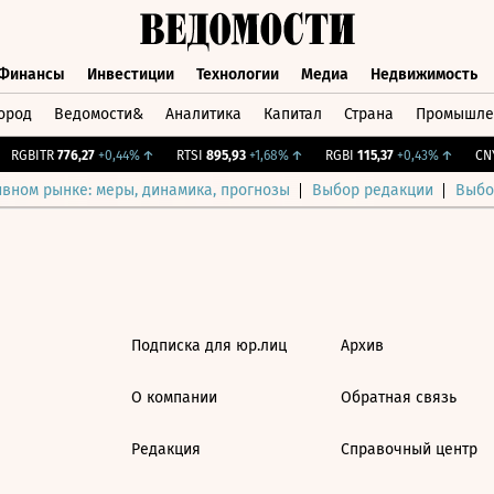
Финансы
Инвестиции
Технологии
Медиа
Недвижимость
ород
Ведомости&
Аналитика
Капитал
Страна
Промышле
а
Финансы
Инвестиции
Технологии
Медиа
Недвижимос
RGBITR
776,27
+0,44%
↑
RTSI
895,93
+1,68%
↑
RGBI
115,37
+0,43%
↑
CNY 
ивном рынке: меры, динамика, прогнозы
Выбор редакции
Выбо
Подписка для юр.лиц
Архив
О компании
Обратная связь
Редакция
Справочный центр