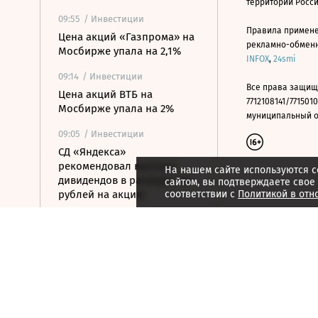
территории Росс
09:55
/ Инвестиции
Правила примене
Цена акций «Газпрома» на
рекламно-обменно
Мосбирже упала на 2,1%
INFOX
,
24smi
09:14
/ Инвестиции
Все права защищ
Цена акций ВТБ на
7712108141/7715010
Мосбирже упала на 2%
муниципальный окр
09:05
/ Инвестиции
СД «Яндекса»
рекомендовал выплату
На нашем сайте используются c
дивидендов в размере 110
сайтом, вы подтверждаете свое
рублей на акцию
соответствии с
Политикой в отн
09:03
/ Инвестиции
Российский рынок акций
перешел к снижению
08:49
/ Инвестиции
ЦБ ужесточил требования к
листингу ценных бумаг