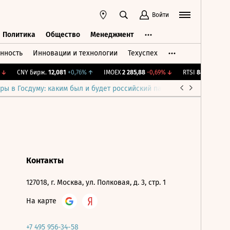
Войти
Политика
Общество
Менеджмент
нность
Инновации и технологии
Техуспех
ть
Политика
Общество
Менеджмент
↓
CNY Бирж.
12,081
+0,76%
↑
IMOEX
2 285,88
-0,69%
↓
RTSI
884,56
-1,27%
ры в Госдуму: каким был и будет российский парламент
Война н
Контакты
127018, г. Москва, ул. Полковая, д. 3, стр. 1
На карте
+7 495 956-34-58