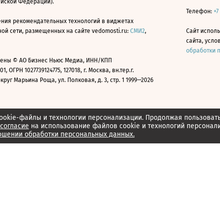
ийской Федерации).
Телефон:
+7
ния рекомендательных технологий в виджетах
й сети, размещенных на сайте vedomosti.ru:
СМИ2
,
Сайт испол
сайта, усл
обработки 
ены © АО Бизнес Ньюс Медиа, ИНН/КПП
01, ОГРН 1027739124775, 127018, г. Москва, вн.тер.г.
уг Марьина Роща, ул. Полковая, д. 3, стр. 1 1999—2026
ookie-файлы и технологии персонализации. Продолжая пользоват
согласие
на использование файлов cookie и технологий персонал
ошении обработки персональных данных.