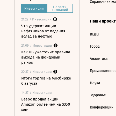
Справочник ко
Новости
Инвестиции
компаний
21:22
/ Инвестиции
Наши проек
Что удержит акции
нефтяников от падения
ВЕДЫ
вслед за нефтью
21:09
/ Инвестиции
Город
Как ЦБ ужесточит правила
выхода на фондовый
Аналитика
рынок
Промышленнос
20:37
/ Инвестиции
Итоги торгов на Мосбирже
Наука
6 августа
14:27
/ Инвестиции
Здоровье
Безос продал акции
Amazon более чем на $350
Конференции
млн