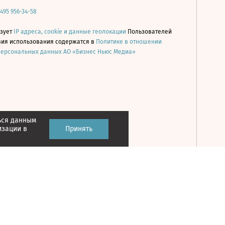
 495 956-34-58
ьзует
IP адреса, cookie и данные геолокации
Пользователей
овия использования содержатся в
Политике в отношении
персональных данных АО «Бизнес Ньюс Медиа»
ься данным
Принять
изации в