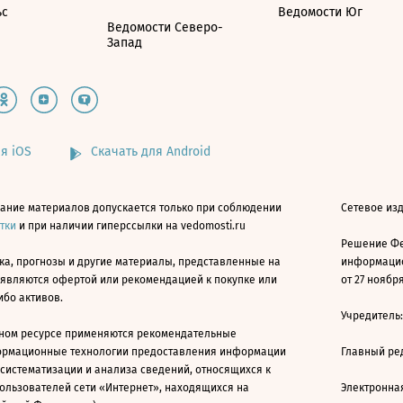
ьс
Ведомости Юг
Ведомости Северо-
Запад
я iOS
Скачать для Android
ание материалов допускается только при соблюдении
Сетевое изд
атки
и при наличии гиперссылки на vedomosti.ru
Решение Фе
ка, прогнозы и другие материалы, представленные на
информацио
 являются офертой или рекомендацией к покупке или
от 27 ноября
ибо активов.
Учредитель
ном ресурсе применяются рекомендательные
ормационные технологии предоставления информации
Главный ре
 систематизации и анализа сведений, относящихся к
ользователей сети «Интернет», находящихся на
Электронна