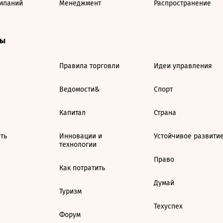
мпаний
Менеджмент
Распространение
ты
Правила торговли
Идеи управления
Ведомости&
Спорт
Капитал
Страна
ть
Инновации и
Устойчивое развити
технологии
Право
Как потратить
Думай
Туризм
Техуспех
Форум