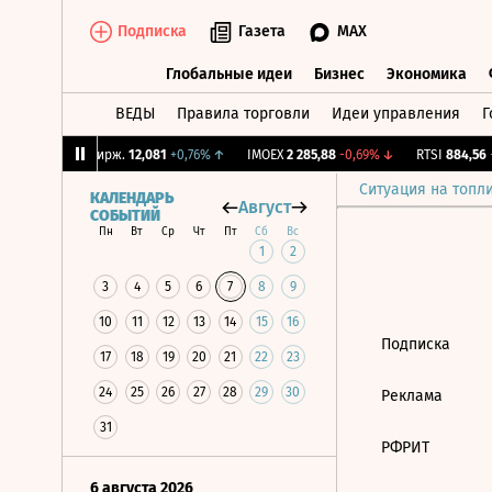
Подписка
Газета
MAX
Глобальные идеи
Бизнес
Экономика
ВЕДЫ
Правила торговли
Идеи управления
Г
Глобальные идеи
Бизнес
Экономик
04%
↓
CNY Бирж.
12,081
+0,76%
↑
IMOEX
2 285,88
-0,69%
↓
RTSI
884,56
-1
Ситуация на топл
КАЛЕНДАРЬ
Август
СОБЫТИЙ
Пн
Вт
Ср
Чт
Пт
Сб
Вс
1
2
3
4
5
6
7
8
9
10
11
12
13
14
15
16
Подписка
17
18
19
20
21
22
23
24
25
26
27
28
29
30
Реклама
31
РФРИТ
6 августа 2026