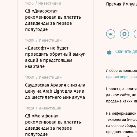
14:16
/ Инвестиции
Премия Импул
СД «Диасофта»
рекомендовал выплатить
дивиденды за первое
полугодие
14:09
/ Инвестиции
«Диасофт» не будет
Скачать дл
проводить обратный выкуп
акций в предстоящем
квартале
Любое использов
правил перепеч
10:49
/ Инвестиции
Саудовская Аравия снизила
Новости, аналити
цену на Arab Light для Азии
данном сайте, не
до шестилетнего минимума
продаже каких-л
10:29
/ Инвестиции
На информацион
СД «Мегафона»
технологии (инф
рекомендовал выплатить
на основе сбора,
дивиденды за первое
предпочтениям п
полугодие