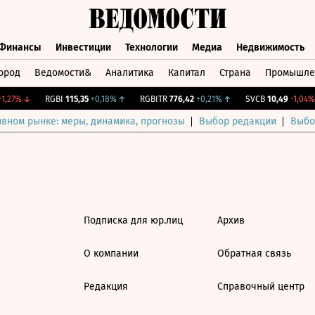
Финансы
Инвестиции
Технологии
Медиа
Недвижимость
ород
Ведомости&
Аналитика
Капитал
Страна
Промышле
а
Финансы
Инвестиции
Технологии
Медиа
Недвижимос
,27%
↓
RGBI
115,35
+0,18%
↑
RGBITR
776,42
+0,21%
↑
SVCB
10,49
-1,04%
ивном рынке: меры, динамика, прогнозы
Выбор редакции
Выбо
Подписка для юр.лиц
Архив
О компании
Обратная связь
Редакция
Справочный центр