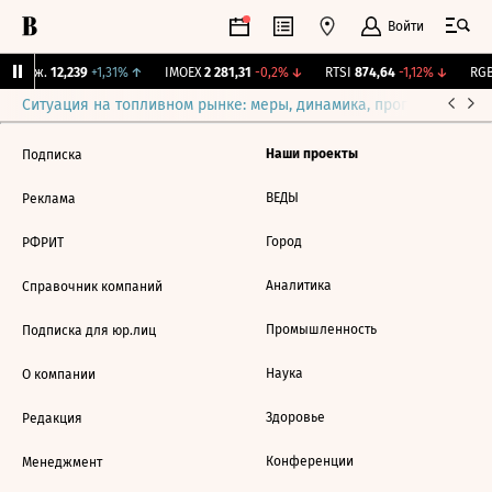
Войти
 Бирж.
12,239
+1,31%
↑
IMOEX
2 281,31
-0,2%
↓
RTSI
874,64
-1,12%
↓
RGB
Ситуация на топливном рынке: меры, динамика, прогнозы
Выб
Наши проекты
Подписка
ВЕДЫ
Реклама
Город
РФРИТ
Аналитика
Справочник компаний
Промышленность
Подписка для юр.лиц
Наука
О компании
Здоровье
Редакция
Конференции
Менеджмент