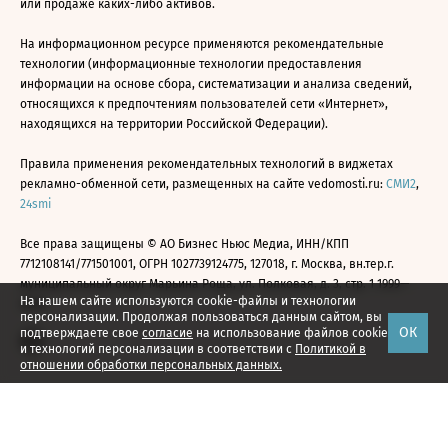
или продаже каких-либо активов.
На информационном ресурсе применяются рекомендательные
технологии (информационные технологии предоставления
информации на основе сбора, систематизации и анализа сведений,
относящихся к предпочтениям пользователей сети «Интернет»,
находящихся на территории Российской Федерации).
Правила применения рекомендательных технологий в виджетах
рекламно-обменной сети, размещенных на сайте vedomosti.ru:
СМИ2
,
24smi
Все права защищены © АО Бизнес Ньюс Медиа, ИНН/КПП
7712108141/771501001, ОГРН 1027739124775, 127018, г. Москва, вн.тер.г.
муниципальный округ Марьина Роща, ул. Полковая, д. 3, стр. 1 1999—
На нашем сайте используются cookie-файлы и технологии
2026
персонализации. Продолжая пользоваться данным сайтом, вы
ОК
подтверждаете свое
согласие
на использование файлов cookie
и технологий персонализации в соответствии с
Политикой в
отношении обработки персональных данных.