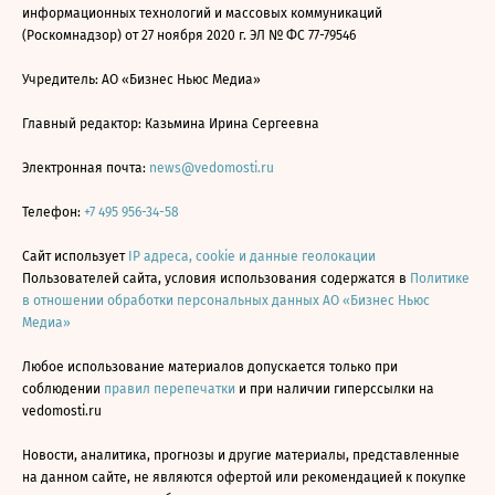
информационных технологий и массовых коммуникаций
(Роскомнадзор) от 27 ноября 2020 г. ЭЛ № ФС 77-79546
Учредитель: АО «Бизнес Ньюс Медиа»
Главный редактор: Казьмина Ирина Сергеевна
Электронная почта:
news@vedomosti.ru
Телефон:
+7 495 956-34-58
Сайт использует
IP адреса, cookie и данные геолокации
Пользователей сайта, условия использования содержатся в
Политике
в отношении обработки персональных данных АО «Бизнес Ньюс
Медиа»
Любое использование материалов допускается только при
соблюдении
правил перепечатки
и при наличии гиперссылки на
vedomosti.ru
Новости, аналитика, прогнозы и другие материалы, представленные
на данном сайте, не являются офертой или рекомендацией к покупке