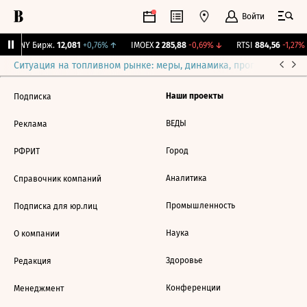
Войти
CNY Бирж.
12,081
+0,76%
↑
IMOEX
2 285,88
-0,69%
↓
RTSI
884,56
-1,27%
Ситуация на топливном рынке: меры, динамика, прогнозы
Выб
Наши проекты
Подписка
ВЕДЫ
Реклама
Город
РФРИТ
Аналитика
Справочник компаний
Промышленность
Подписка для юр.лиц
Наука
О компании
Здоровье
Редакция
Конференции
Менеджмент