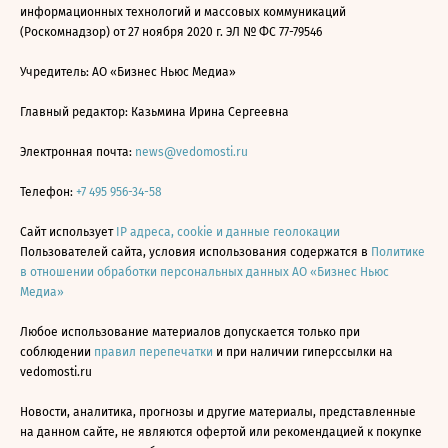
информационных технологий и массовых коммуникаций
(Роскомнадзор) от 27 ноября 2020 г. ЭЛ № ФС 77-79546
Учредитель: АО «Бизнес Ньюс Медиа»
Главный редактор: Казьмина Ирина Сергеевна
Электронная почта:
news@vedomosti.ru
Телефон:
+7 495 956-34-58
Сайт использует
IP адреса, cookie и данные геолокации
Пользователей сайта, условия использования содержатся в
Политике
в отношении обработки персональных данных АО «Бизнес Ньюс
Медиа»
Любое использование материалов допускается только при
соблюдении
правил перепечатки
и при наличии гиперссылки на
vedomosti.ru
Новости, аналитика, прогнозы и другие материалы, представленные
на данном сайте, не являются офертой или рекомендацией к покупке