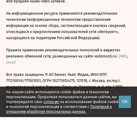
или продаже каких-либо активов.
На информационном ресурсе применяются рекомендательные
технологии (информационные технологии предоставления
информации на основе сбора, систематизации и анализа сведений,
относящихся к предпочтениям пользователей сети «Интернет»,
находящихся на территории Российской Федерации).
Правила применения рекомендательных технологий в виджетах
рекламно-обменной сети, размещенных на сайте vedomosti.ru:
СМИ2
,
24smi
Все права защищены © АО Бизнес Ньюс Медиа, ИНН/КПП
7712108141/771501001, ОГРН 1027739124775, 127018, г. Москва, вн.тер.г.
муниципальный округ Марьина Роща, ул. Полковая, д. 3, стр. 1 1999—
На нашем сайте используются cookie-файлы и технологии
2026
персонализации. Продолжая пользоваться данным сайтом, вы
ОК
подтверждаете свое
согласие
на использование файлов cookie
и технологий персонализации в соответствии с
Политикой в
отношении обработки персональных данных.