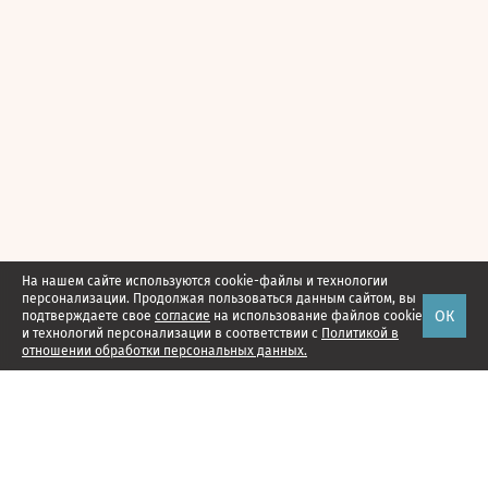
На нашем сайте используются cookie-файлы и технологии
персонализации. Продолжая пользоваться данным сайтом, вы
ОК
подтверждаете свое
согласие
на использование файлов cookie
и технологий персонализации в соответствии с
Политикой в
отношении обработки персональных данных.