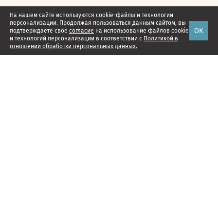
На нашем сайте используются cookie-файлы и технологии
персонализации. Продолжая пользоваться данным сайтом, вы
ОК
подтверждаете свое
согласие
на использование файлов cookie
и технологий персонализации в соответствии с
Политикой в
отношении обработки персональных данных.
Наши проекты
Подписка
Реклама
Справочник компаний
Об издании