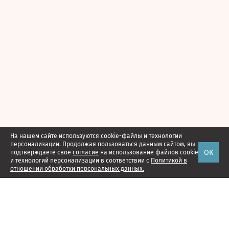
На нашем сайте используются cookie-файлы и технологии
персонализации. Продолжая пользоваться данным сайтом, вы
ОК
подтверждаете свое
согласие
на использование файлов cookie
и технологий персонализации в соответствии с
Политикой в
отношении обработки персональных данных.