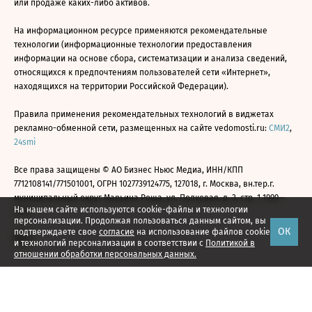
или продаже каких-либо активов.
На информационном ресурсе применяются рекомендательные
технологии (информационные технологии предоставления
информации на основе сбора, систематизации и анализа сведений,
относящихся к предпочтениям пользователей сети «Интернет»,
находящихся на территории Российской Федерации).
Правила применения рекомендательных технологий в виджетах
рекламно-обменной сети, размещенных на сайте vedomosti.ru:
СМИ2
,
24smi
Все права защищены © АО Бизнес Ньюс Медиа, ИНН/КПП
7712108141/771501001, ОГРН 1027739124775, 127018, г. Москва, вн.тер.г.
муниципальный округ Марьина Роща, ул. Полковая, д. 3, стр. 1 1999—
На нашем сайте используются cookie-файлы и технологии
2026
персонализации. Продолжая пользоваться данным сайтом, вы
ОК
подтверждаете свое
согласие
на использование файлов cookie
и технологий персонализации в соответствии с
Политикой в
отношении обработки персональных данных.