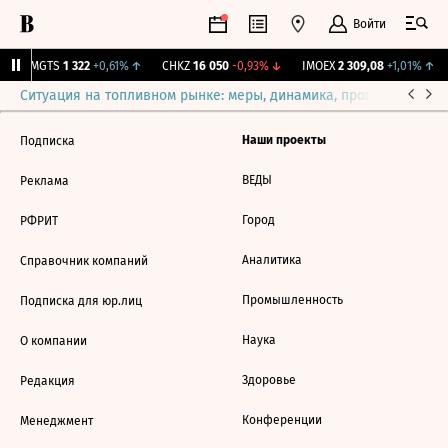
Войти
↑
MGTS
1 322
+0,61%
↑
CHKZ
16 050
-0,93%
↓
IMOEX
2 309,08
+1,01%
↑
Ситуация на топливном рынке: меры, динамика, прогнозы
Выб
Наши проекты
Подписка
ВЕДЫ
Реклама
Город
РФРИТ
Аналитика
Справочник компаний
Промышленность
Подписка для юр.лиц
Наука
О компании
Здоровье
Редакция
Конференции
Менеджмент