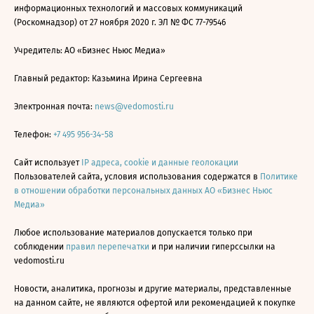
информационных технологий и массовых коммуникаций
(Роскомнадзор) от 27 ноября 2020 г. ЭЛ № ФС 77-79546
Учредитель: АО «Бизнес Ньюс Медиа»
Главный редактор: Казьмина Ирина Сергеевна
Электронная почта:
news@vedomosti.ru
Телефон:
+7 495 956-34-58
Сайт использует
IP адреса, cookie и данные геолокации
Пользователей сайта, условия использования содержатся в
Политике
в отношении обработки персональных данных АО «Бизнес Ньюс
Медиа»
Любое использование материалов допускается только при
соблюдении
правил перепечатки
и при наличии гиперссылки на
vedomosti.ru
Новости, аналитика, прогнозы и другие материалы, представленные
на данном сайте, не являются офертой или рекомендацией к покупке